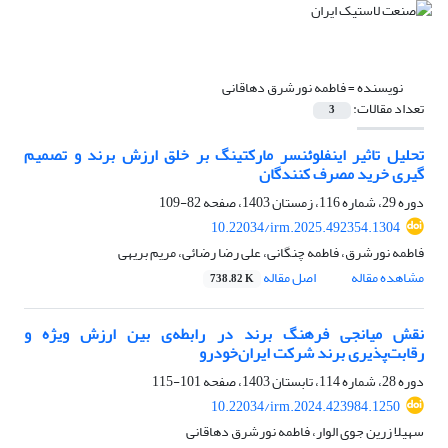
نویسنده =
فاطمه نورشرق دهاقانی
تعداد مقالات:
3
تحلیل تاثیر اینفلوئنسر مارکتینگ بر خلق ارزش برند و تصمیم
گیری خرید مصرف کنندگان
دوره 29، شماره 116، زمستان 1403، صفحه
82-109
10.22034/irm.2025.492354.1304
فاطمه نورشرق، فاطمه چنگانی، علی رضا رضائی، مریم بریهی
مشاهده مقاله
اصل مقاله
738.82 K
نقش میانجی فرهنگ برند در رابطه‌ی بین ارزش ویژه و
رقابت‌پذیری برند شرکت ایران‌خودرو
دوره 28، شماره 114، تابستان 1403، صفحه
101-115
10.22034/irm.2024.423984.1250
سهیلا زرین جوی الوار، فاطمه نورشرق دهاقانی