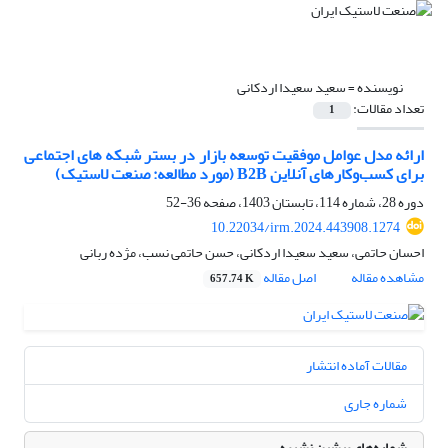
نویسنده =
سعید سعیدا اردکانی
تعداد مقالات:
1
ارائه مدل عوامل موفقیت توسعه بازار در بستر شبکه های اجتماعی
برای کسب‌وکارهای آنلاین B2B (مورد مطالعه: صنعت لاستیک)
دوره 28، شماره 114، تابستان 1403، صفحه
36-52
10.22034/irm.2024.443908.1274
احسان حاتمی، سعید سعیدا اردکانی، حسن حاتمی نسب، مژده ربانی
مشاهده مقاله
اصل مقاله
657.74 K
مقالات آماده انتشار
شماره جاری
شماره‌های پیشین نشریه