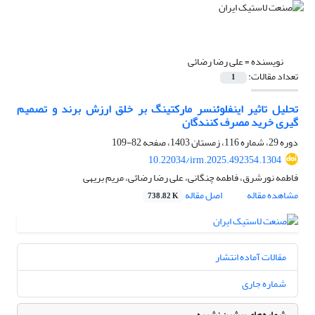
نویسنده =
علی رضا رضائی
تعداد مقالات:
1
تحلیل تاثیر اینفلوئنسر مارکتینگ بر خلق ارزش برند و تصمیم
گیری خرید مصرف کنندگان
دوره 29، شماره 116، زمستان 1403، صفحه
82-109
10.22034/irm.2025.492354.1304
فاطمه نورشرق، فاطمه چنگانی، علی رضا رضائی، مریم بریهی
مشاهده مقاله
اصل مقاله
738.82 K
مقالات آماده انتشار
شماره جاری
شماره‌های پیشین نشریه