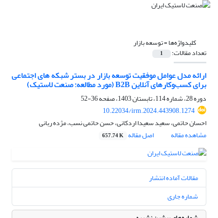
کلیدواژه‌ها =
توسعه بازار
تعداد مقالات:
1
ارائه مدل عوامل موفقیت توسعه بازار در بستر شبکه های اجتماعی
برای کسب‌وکارهای آنلاین B2B (مورد مطالعه: صنعت لاستیک)
دوره 28، شماره 114، تابستان 1403، صفحه
36-52
10.22034/irm.2024.443908.1274
احسان حاتمی، سعید سعیدا اردکانی، حسن حاتمی نسب، مژده ربانی
مشاهده مقاله
اصل مقاله
657.74 K
مقالات آماده انتشار
شماره جاری
شماره‌های پیشین نشریه