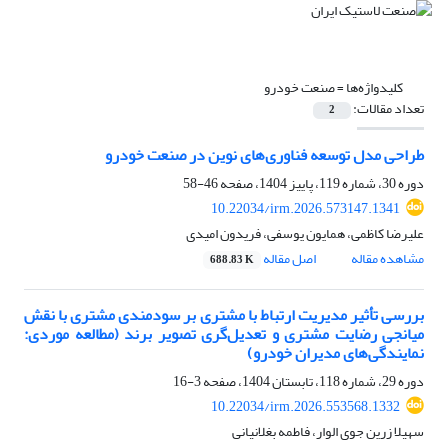
کلیدواژه‌ها =
صنعت خودرو
تعداد مقالات:
2
طراحی مدل توسعه فناوری‌های نوین در صنعت خودرو
دوره 30، شماره 119، پاییز 1404، صفحه
46-58
10.22034/irm.2026.573147.1341
علیرضا کاظمی، همایون یوسفی، فریدون امیدی
مشاهده مقاله
اصل مقاله
688.83 K
بررسی تأثیر مدیریت ارتباط با مشتری بر سودمندی مشتری با نقش
میانجی رضایت مشتری و تعدیل‌گری تصویر برند (مطالعه موردی:
نمایندگی‌های مدیران خودرو)
دوره 29، شماره 118، تابستان 1404، صفحه
3-16
10.22034/irm.2026.553568.1332
سهیلا زرین جوی الوار، فاطمه بغلانیانی