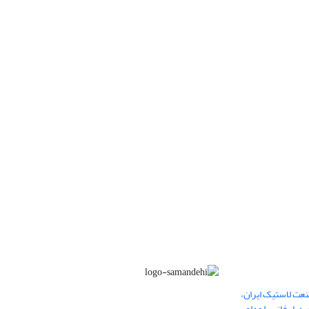
عت لاستیک ایران،
یار فانی را وداع