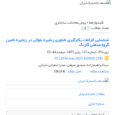
کلیدواژه‌ها =
روش معادلات ساختاری
تعداد مقالات:
1
شناسایی الزامات بکارگیری فناوری زنجیره بلوکی در زنجیره تامین
گروه صنعتی گلرنگ
دوره 29، شماره 115، پاییز 1403، صفحه
44-63
10.22034/irm.2025.459928.1296
سها ابراهیم زاده، منصور صوفی، میترا شعبانی نشتایی
مشاهده مقاله
اصل مقاله
720.21 K
مقالات آماده انتشار
شماره جاری
شماره‌های پیشین نشریه