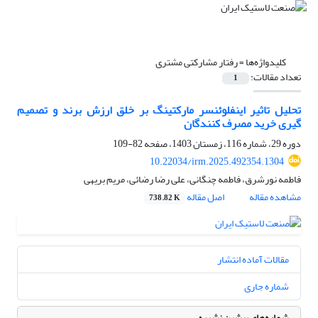
کلیدواژه‌ها =
رفتار مشارکتی مشتری
تعداد مقالات:
1
تحلیل تاثیر اینفلوئنسر مارکتینگ بر خلق ارزش برند و تصمیم
گیری خرید مصرف کنندگان
دوره 29، شماره 116، زمستان 1403، صفحه
82-109
10.22034/irm.2025.492354.1304
فاطمه نورشرق، فاطمه چنگانی، علی رضا رضائی، مریم بریهی
مشاهده مقاله
اصل مقاله
738.82 K
مقالات آماده انتشار
شماره جاری
شماره‌های پیشین نشریه