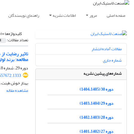
صفحه اصلی
مرور
اطلاعات نشریه
راهنمای نویسندگان
کلیدواژه‌ها =
ا
تعداد مقالات:
1
مقالات آماده انتشار
تاثیر رضایت از
مطالعه: برند لو
شماره جاری
دوره 29، شماره 118، تابستان 1404، صفحه
شماره‌های پیشین نشریه
557672.1333
بهناز خوش طینت، 
دوره 30 (1404،1405)
مشاهده مقاله
دوره 29 (1403،1404)
دوره 28 (1402،1403)
دوره 27 (1401،1402)