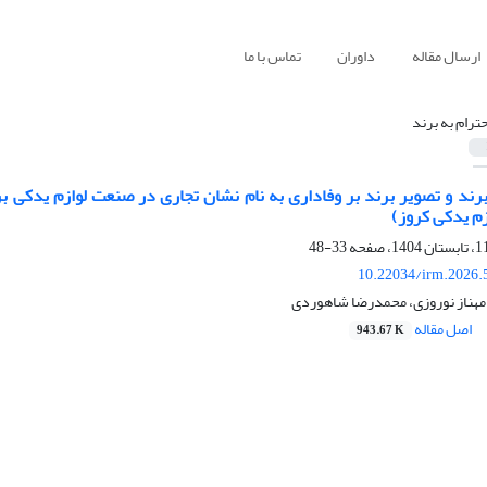
ارسال مقاله
داوران
تماس با ما
حترام به برند
 برند و تصویر برند بر وفاداری به نام نشان تجاری در صنعت لوازم یدکی 
ازم یدکی کروز)
33-48
10.22034/irm.2026.
مهناز نوروزی، محمدرضا شاهوردی
اصل مقاله
943.67 K