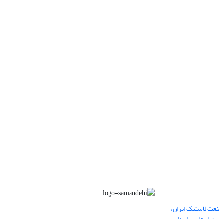
عت لاستیک ایران،
یار فانی را وداع