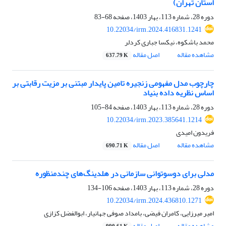
استان تهران)
دوره 28، شماره 113، بهار 1403، صفحه
68-83
10.22034/irm.2024.416831.1241
محمد باشکوه، نیکسا جباری کردلر
مشاهده مقاله
اصل مقاله
637.79 K
چارچوب مدل مفهومی زنجیره تامین پایدار مبتنی بر مزیت رقابتی بر
اساس نظریه داده بنیاد
دوره 28، شماره 113، بهار 1403، صفحه
84-105
10.22034/irm.2023.385641.1214
فریدون امیدی
مشاهده مقاله
اصل مقاله
690.71 K
مدلی برای دوسوتوانی سازمانی در هلدینگ‌های چندمنظوره
دوره 28، شماره 113، بهار 1403، صفحه
106-134
10.22034/irm.2024.436810.1271
امیر میرزایی، کامران فیضی، بامداد صوفی جهانیار، ابوالفضل کزازی
مشاهده مقاله
اصل مقاله