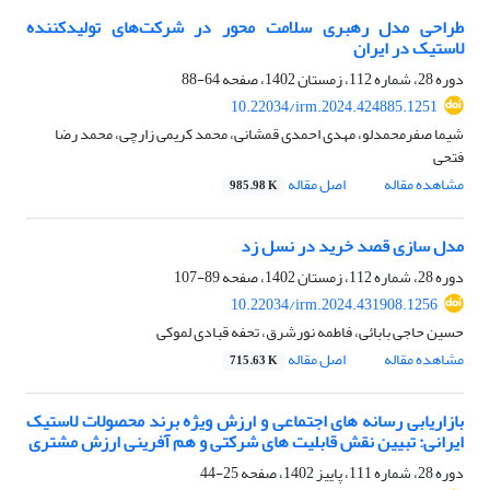
طراحی مدل رهبری سلامت محور در شرکت‌های تولیدکننده
لاستیک در ایران
دوره 28، شماره 112، زمستان 1402، صفحه
64-88
10.22034/irm.2024.424885.1251
شیما صفرمحمدلو، مهدی احمدی قمشانی، محمد کریمی زارچی، محمد رضا
فتحی
مشاهده مقاله
اصل مقاله
985.98 K
مدل سازی قصد خرید در نسل زد
دوره 28، شماره 112، زمستان 1402، صفحه
89-107
10.22034/irm.2024.431908.1256
حسین حاجی بابائی، فاطمه نورشرق، تحفه قبادی لموکی
مشاهده مقاله
اصل مقاله
715.63 K
بازاریابی رسانه های اجتماعی و ارزش ویژه برند محصولات لاستیک
ایرانی: تبیین نقش قابلیت های شرکتی و هم آفرینی ارزش مشتری
دوره 28، شماره 111، پاییز 1402، صفحه
25-44