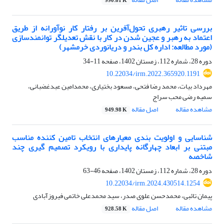
990.61 K
بررسی تاثیر رهبری تحول‌آفرین بر رفتار کار نوآورانه از طریق
اعتماد به رهبر و عجین شدن در کار با نقش تعدیلگر توانمندسازی
(مورد مطالعه: اداره کل بندر و دریانوردی خرمشهر)
دوره 28، شماره 112، زمستان 1402، صفحه
11-34
10.22034/irm.2022.365920.1191
مهرداد بیات، محمد رضا فتحی، مسعود بختیاری، محمدامین عبدغضبانی،
سمیه رضی محب سراج
مشاهده مقاله
اصل مقاله
949.98 K
شناسایی و اولویت بندی معیارهای انتخاب تامین کننده مناسب
مبتنی بر ابعاد چهارگانه پایداری با رویکرد تصمیم گیری چند
شاخصه
دوره 28، شماره 112، زمستان 1402، صفحه
46-63
10.22034/irm.2024.430514.1254
پیمان تائبی، محمدحسن علوی صدر، سید محمدعلی خاتمی فیروزآبادی
مشاهده مقاله
اصل مقاله
928.58 K