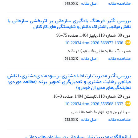
مشاهده مقاله
اصل مقاله
749.55 K
بررسی تأثیر فرهنگ یادگیری سازمانی بر اثربخشی سازمانی با
نقش میانجی اشتراک دانش و شایستگی های کارکنان
دوره 30، شماره 119، پاییز 1404، صفحه
75-96
10.22034/irm.2026.563972.1336
مسرت آیت، الهه ملایی، قاسم نژادزنگنه
مشاهده مقاله
اصل مقاله
761.32 K
بررسی تأثیر مدیریت ارتباط با مشتری بر سودمندی مشتری با نقش
میانجی رضایت مشتری و تعدیل‌گری تصویر برند (مطالعه موردی:
نمایندگی‌های مدیران خودرو)
دوره 29، شماره 118، تابستان 1404، صفحه
3-16
10.22034/irm.2026.553568.1332
سهیلا زرین جوی الوار، فاطمه بغلانیانی
مشاهده مقاله
اصل مقاله
755.53 K
ارائه الگوی مدیریت تبانی سازمانی در سازمان های دولتی