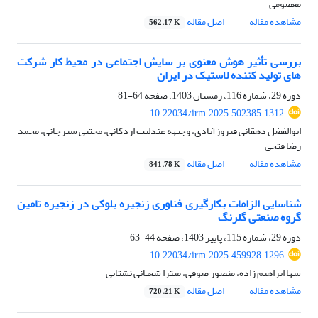
معصومی
مشاهده مقاله
اصل مقاله
562.17 K
بررسی تأثیر هوش معنوی بر سایش اجتماعی در محیط کار شرکت
های تولید کننده لاستیک در ایران
دوره 29، شماره 116، زمستان 1403، صفحه
64-81
10.22034/irm.2025.502385.1312
ابوالفضل دهقانی فیروزآبادی، وجیهه عندلیب اردکانی، مجتبی سیرجانی، محمد
رضا فتحی
مشاهده مقاله
اصل مقاله
841.78 K
شناسایی الزامات بکارگیری فناوری زنجیره بلوکی در زنجیره تامین
گروه صنعتی گلرنگ
دوره 29، شماره 115، پاییز 1403، صفحه
44-63
10.22034/irm.2025.459928.1296
سها ابراهیم زاده، منصور صوفی، میترا شعبانی نشتایی
مشاهده مقاله
اصل مقاله
720.21 K