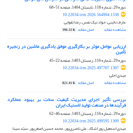
دوره 29، شماره 118، تابستان 1404، صفحه
51-68
10.22034/irm.2026.564994.1338
عارف نائینی، جواد نیک نفس، رضا تقوایی
مشاهده مقاله
اصل مقاله
396.32 K
ارزیابی عوامل موثر بر بکارگیری موفق یادگیری ماشین در زنجیره
تأمین
دوره 29، شماره 116، زمستان 1403، صفحه
22-45
10.22034/irm.2025.497707.1307
مهدی اجلی
مشاهده مقاله
اصل مقاله
821.41 K
بررسی تأثیر اجرای مدیریت کیفیت سخت بر بهبود عملکرد
فرآیندها در صنعت تولید لاستیک ایران
دوره 29، شماره 116، زمستان 1403، صفحه
46-62
10.22034/irm.2025.499595.1309
مهدی اسمعیل پور اشکاء، علی ناصری‌پور، محمد حسین اصغرپور، سیّد سینا