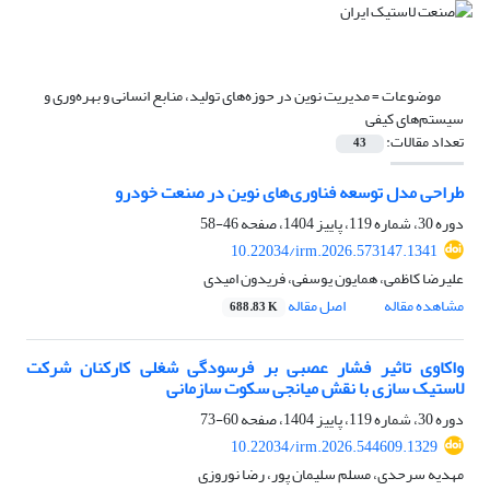
موضوعات =
مدیریت نوین در حوزه‌های تولید، منابع انسانی و بهره‌وری و
سیستم‌های کیفی
تعداد مقالات:
43
طراحی مدل توسعه فناوری‌های نوین در صنعت خودرو
دوره 30، شماره 119، پاییز 1404، صفحه
46-58
10.22034/irm.2026.573147.1341
علیرضا کاظمی، همایون یوسفی، فریدون امیدی
مشاهده مقاله
اصل مقاله
688.83 K
واکاوی تاثیر فشار عصبی بر فرسودگی شغلی کارکنان شرکت
لاستیک سازی با نقش میانجی سکوت سازمانی
دوره 30، شماره 119، پاییز 1404، صفحه
60-73
10.22034/irm.2026.544609.1329
مهدیه سرحدی، مسلم سلیمان پور، رضا نوروزی