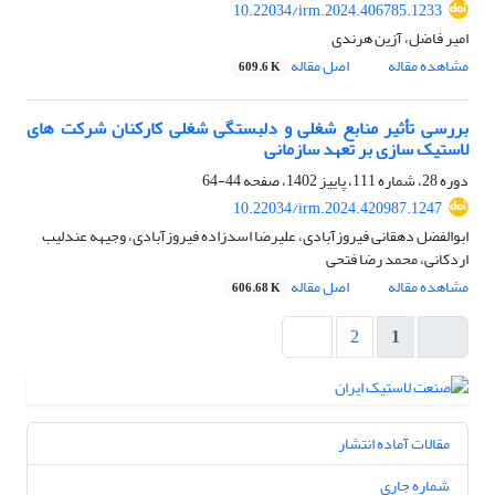
10.22034/irm.2024.406785.1233
امیر فاضل، آزین هرندی
مشاهده مقاله
اصل مقاله
609.6 K
بررسی تأثیر منابع شغلی و دلبستگی شغلی کارکنان شرکت های
لاستیک سازی بر تعهد سازمانی
دوره 28، شماره 111، پاییز 1402، صفحه
44-64
10.22034/irm.2024.420987.1247
ابوالفضل دهقانی فیروزآبادی، علیرضا اسدزاده فیروزآبادی، وجیهه عندلیب
اردکانی، محمد رضا فتحی
مشاهده مقاله
اصل مقاله
606.68 K
2
1
مقالات آماده انتشار
شماره جاری