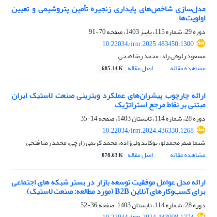
مدل‌سازی شاخص‌های پایداری زنجیره تأمین پتروشیمی و تعیین
اولویت‌ها
دوره 29، شماره 115، پاییز 1403، صفحه
70-91
10.22034/irm.2025.483450.1300
مسعود رئوفی راد، محمد رضا فتحی
مشاهده مقاله
اصل مقاله
685.14 K
ارائه چارچوب پیشران‌های عملکرد ویترینی صنعت لاستیک ایران
مبتنی بر نقاط مرجع استراتژیک
دوره 28، شماره 114، تابستان 1403، صفحه
14-35
10.22034/irm.2024.436330.1268
شیما صفرمحمدلو، یوکابد ولی‌زاده، محمد کریمی زارچی، محمد رضا فتحی
مشاهده مقاله
اصل مقاله
878.63 K
ارائه مدل عوامل موفقیت توسعه بازار در بستر شبکه های اجتماعی
برای کسب‌وکارهای آنلاین B2B (مورد مطالعه: صنعت لاستیک)
دوره 28، شماره 114، تابستان 1403، صفحه
36-52