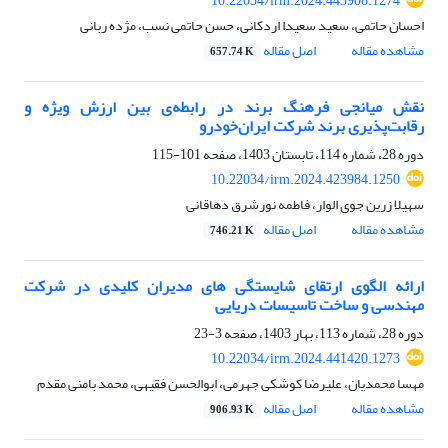
10.22034/irm.2024.443908.1274
احسان حاتمی، سعید سعیدا اردکانی، حسن حاتمی نسب، مژده ربانی
مشاهده مقاله
اصل مقاله
657.74 K
نقش میانجی فرهنگ برند در رابطه‌ی بین ارزش ویژه و
رقابت‌پذیری برند شرکت ایران‌خودرو
دوره 28، شماره 114، تابستان 1403، صفحه
101-115
10.22034/irm.2024.423984.1250
سهیلا زرین جوی الوار، فاطمه نورشرق دهاقانی
مشاهده مقاله
اصل مقاله
746.21 K
ارائه الگوی ارتقای شایستگی های مدیران کلیدی در شرکت
مهندسی و ساخت تاسیسات دریایی
دوره 28، شماره 113، بهار 1403، صفحه
3-23
10.22034/irm.2024.441420.1273
مهسا محمدیان، علیرضا کوشکی جهرمی، ابوالحسن فقیهی، محمد بامنی مقدم
مشاهده مقاله
اصل مقاله
906.93 K