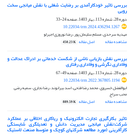
بررسی تاثیر خودکارآمدی بر رضایت شغلی با نقش میانجی سخت
رویی
دوره 28، شماره 113، بهار 1403، صفحه
24-33
10.22034/irm.2024.436294.1267
مهدیه سرحدی، مسلم سلیمان پور، رضا نوروزی اجیرلو
مشاهده مقاله
اصل مقاله
450.23 K
بررسی نقش بازیابی ناشی از شکست خدماتی بر ادراک عدالت و
وفاداری نگرشی و وفاداری رفتاری
دوره 28، شماره 113، بهار 1403، صفحه
49-67
10.22034/irm.2022.367805.1194
ابوالفضل خسروی، محمد رضا فتحی، اسد بیرانوند، رضا نجاری، سمیه رضی
محب سراج
مشاهده مقاله
اصل مقاله
889.59 K
تاثیر بکارگیری تجارت الکترونیک و ریاکاری اخلاقی بر عملکرد
شرکت:نقش میانجی مدیریت دانش و تعدیلگری شایستگی
کارآفرینی (مورد مطالعه شرکتهای کوچک و متوسط صنعت لاستیک