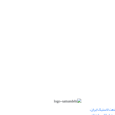
عت لاستیک ایران،
یار فانی را وداع