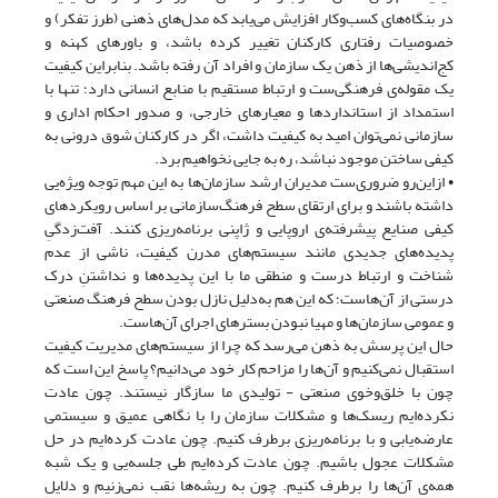
در بنگاه‌های کسب‌وکار افزایش می‌یابد که مدل‌های ذهنی (طرز تفکر) و
خصوصیات رفتاری کارکنان تغییر کرده باشد، و باورهای کهنه و
کج‌اندیشی‌ها از ذهن یک سازمان و افراد آن رفته باشد. بنابراین کیفیت
یک مقوله‌ی فرهنگی‌ست و ارتباط مستقیم با منابع انسانی دارد؛ تنها با
استمداد از استانداردها و معیارهای خارجی، و صدور احکام اداری و
سازمانی نمی‌توان امید به کیفیت داشت، اگر در کارکنان شوق درونی به
کیفی ساختن موجود نباشد، ره به جایی نخواهیم برد.
• ازاین‌رو ضروری‌ست مدیران ارشد سازمان‌ها به این مهم توجه ویژه‌یی
داشته باشند و برای ارتقای سطح فرهنگ‌سازمانی بر اساس رویکردهای
کیفی صنایع پیشرفته‌ی اروپایی و ژاپنی برنامه‌ریزی کنند. آفت‌زدگیِ
پدیده‌های جدیدی مانند سیستم‌های مدرن کیفیت، ناشی از عدم
شناخت و ارتباط درست و منطقی ما با این پدیده‌ها و نداشتنِ درک
درستی از آن‌هاست؛ که این هم به‌دلیل نازل بودن سطح فرهنگ صنعتی
و عمومی سازمان‌ها و مهیا نبودن بسترهای اجرای آن‌هاست.
حال این پرسش به ذهن می‌رسد که چرا از سیستم‌های مدیریت کیفیت
استقبال نمی‌کنیم و آن‌ها را مزاحم کار خود می‌دانیم؟ پاسخ این است که
چون با خلق‌وخوی صنعتی - تولیدی ما سازگار نیستند. چون عادت
نکرده‌ایم ریسک‌ها و مشکلات سازمان را با نگاهی عمیق و سیستمی
عارضه‌یابی و با برنامه‌ریزی برطرف کنیم. چون عادت کرده‌ایم در حل
مشکلات عجول باشیم. چون عادت کرده‌ایم طی جلسه‌یی و یک شبه
همه‌ی آن‌ها را برطرف کنیم. چون به ریشه‌ها نقب نمی‌زنیم و دلایل