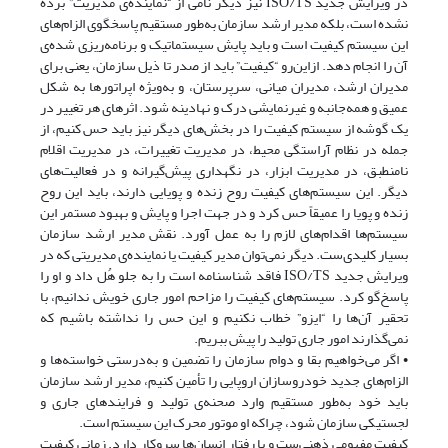
در ویرایش جدید ISO/TS نیز دیگر نامی از “نماینده‌ی مدیریت” برده
نشده است، بلکه مدیر ارشد سازمان به‌طور مستقیم پاسخگوی الزام‌های
این سیستم کیفیت است و باید پایش سیستماتیک و برنامه‌ریزی ‌شده‌ی
آن را انجام دهد. ازاین‌رو “کیفیت” باید از صدر تا ذیل سازمان، یعنی برای
مدیران ارشد، مدیران میانی، سرپرستان، و به‌ویژه اپراتورها به شکل
عمیق و همه‌جانبه و غیرنمایشی درک و نهادینه شود. اثرهای هر تغییر در
یک گوشه از سیستم کیفیت را در بخش‌های دیگر نیز باید حس کنیم، از
جمله در نظام آراستگی محیط، در مدیریت تغییرات، در مدیریت اقلام
نامنطبق، در مدیریت ابزار، در نگهداری پیش‌گیرانه و در فعالیت‌های
دیگر. این سیستم‌های کیفیت روح زنده و پویایی دارند، باید این روح
زنده و پویا را عمیقاً حس کرد و در جهت اجرا و پایش و بهبود مستمر این
سیستم‌ها اقدام‌های لازم را به عمل آورد. نقش مدیر ارشد سازمان
بسیار کلیدی‌ست. دیگر نمی‌توان مدیر کیفیت یا نماینده‌ی مدیریتی که در
ویرایش جدید ISO/TS فاقد شناسنامه است را به جلو هُل داد و او را
پاسخ‌گو کرد. سیستم‌های کیفیت را مزاحم امور جاری خویش ندانیم، با
تحقیر آن‌ها را “ایزو” خطاب نکنیم و این حس را نداشته باشیم که
نمی‌گذارند امور جاری تولید را پیش ببریم.
• اگر می‌خواهیم بقا و دوام سازمان را تضمین و به‌درستی خواسته‌ها و
الزام‌های جدید خودروسازان اروپایی را تأمین کنیم، مدیر ارشد سازمان
باید خود به‌طور مستقیم وارد صحنه‌ی تولید و فرایندهای جاری و
لجستیکی سازمان شود، چراکه او موتور محرک این سیستم است.
کیفیت مفهومی ذهنی‌ست و با رفتار انسان‌ها سروکار دارد. زمانی کیفیت