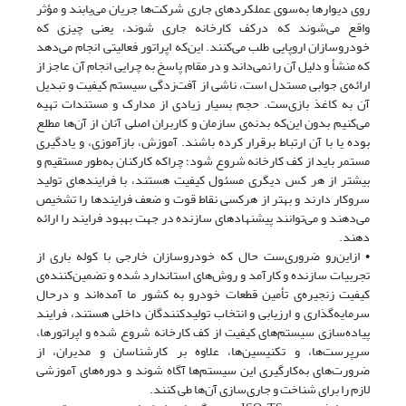
روی دیوارها به‌سوی عملکردهای جاری شرکت‌ها جریان می‌یابند و مؤثر
واقع می‌شوند که درکف کارخانه جاری شوند، یعنی چیزی که
خودروسازان اروپایی طلب می‌کنند. این‌که اپراتور فعالیتی انجام می‌دهد
که منشأ و دلیل آن را نمی‌داند و در مقام پاسخ به چرایی انجام آن عاجز از
ارائه‌ی جوابی مستدل است، ناشی از آفت‌زدگی سیستم کیفیت و تبدیل
آن به کاغذ بازی‌ست. حجم بسیار زیادی از مدارک و مستندات تهیه
می‌کنیم بدون این‌که بدنه‌ی سازمان و کاربران اصلی آنان از آن‌ها مطلع
بوده یا با آن ارتباط برقرار کرده باشند. آموزش، بازآموزی، و یادگیری
مستمر باید از کف کارخانه شروع شود؛ چراکه کارکنان به‌طور مستقیم و
بیشتر از هر کس دیگری مسئول کیفیت هستند، با فرایندهای تولید
سروکار دارند و بهتر از هرکسی نقاط قوت و ضعف فرایندها را تشخیص
می‌دهند و می‌توانند پیشنهادهای سازنده در جهت بهبود فرایند را ارائه
دهند.
• ازاین‌رو ضروری‌ست حال که خودروسازان خارجی با کوله باری از
تجربیات سازنده و کارآمد و روش‌های استاندارد شده و تضمین‌کننده‌ی
کیفیت زنجیره‌ی تأمین قطعات خودرو به کشور ما آمده‌اند و درحال
سرمایه‌گذاری و ارزیابی و انتخاب تولیدکنندگان داخلی هستند، فرایند
پیاده‌سازی سیستم‌های کیفیت از کف کارخانه شروع شده و اپراتورها،
سرپرست‌ها، و تکنیسین‌ها، علاوه بر کارشناسان و مدیران، از
ضرورت‌های به‌کارگیری این سیستم‌ها آگاه شوند و دوره‌های آموزشی
لازم را برای شناخت و جاری‌سازی آن‌ها طی کنند.