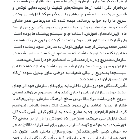
از طرف دیگر مدیران سازمان‌های کار ما بیشتر سخت‌افزار نگر هستند تا
نرم‌افزار نگر. اغلب آن‌ها سیستم‌های کیفیت را پدیده‌هایی لوکس و
فانتزی می‌دانند. ما بیشتر چیزهایی را می‌پذیریم که قابل‌لمس بوده و
سریع ما را به جواب برساند. دیده شده که مدیرعاملی عذر مشاور
کیفیت و منابع انسانی خود را خواسته، چون خروجی کار وی پس از سه
ماه، آیین‌نامه‌های آموزش، استخدام، و سیستم پیشنهادها بوده است؛
ولی قرارداد با مشاور فنی خود را تمدید کرده زیرا وی طی یک هفته با
تعمیر قطعه‌یی بیش از چند میلیون تومان به سازمان سود رسانده است.
به این نکته باید توجه داشت که سیستم‌های کیفیت مستقر شده در
سازمان به‌تدریج و در درازمدت اثرات اقتصادی خود را نشان می‌دهند.
• ازاین‌رو ضروری‌ست مدیران ارشد صبور باشند و اجازه دهند تا این
سیستم‌ها به‌تدریج از نهالی ضعیف به درختی تناور تبدیل شود؛ آن‌گاه
اثرات عمیق آن را خواهند دید.
تأمین‌کنندگان خودروسازان داخلی باید برای بقای سازمان خود الزام‌های
جدید خودروسازان اروپایی را جاری کنند و این موضوع می‌تواند نقطه‌ی
شروع خوبی باشد برای بالا بردن سطح فرهنگ سازمان. بپذیریم که تا
فشار از بیرون نباشد برای بهبود کیفیت تلاش همه‌جانبه‌یی نخواهیم
کرد. انجام الزام‌های جدید مطرح شده به ارتقای کیفی تأمین کنندگان
کمک قابل‌توجهی می‌کند، همان‌طور که نمودش را در اواخر دهه‌ی 70
خورشیدی دیدیم که چگونه فشار از بیرون برای استقرار QS9000 منجر
به جهش کیفی تأمین‌کنندگان خودروسازان داخلی شد. اکنون که
خودروسازان اروپایی در جهت ارتقای کیفی تأمین‌کنندگانِ ایرانیِ خود