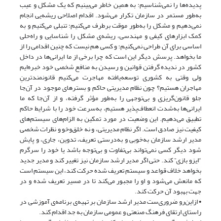
پدیده‌ها را نمی‌شناسیم؛ به همین خاطر می‌بینیم که یک مشکل و عیب
به‌طور مستمر در سازمان تکرار می‌شود. اقدام اصلاحی ریشه‌یی انجام
نمی‌دهیم و مشکل را به‌طور موقت برطرف می‌کنیم؛ تنبلی می‌کنیم و به
کمک ابزارهای کیفی و مهندسی، ریشه‌ی مشکل را شناسایی و راه‌حلی
اساسی برای آن طراحی نمی‌کنیم؛ و کسی هم نیست که چنین اقدامی را از
ما بخواهد. پرسش دیگر این است که چرا برخی از ما ایرانی‌ها در داخل
کشور در ندیده گرفتن قوانین و رسیدن به منافع شخصی خود خبره‌ایم
ولی وقتی به کشوری توسعه‌یافته مهاجرت می‌کنیم قانونمندترینِ
مهاجران هستیم؟ چون نظام مدیریتی حاکم و بسترهای موجود در آن‌جا
جلو قانون‌گریزی و بی‌توجهی را به‌طور مؤثر گرفته، و از آن‌جا که ما
ایرانی‌ها به‌شدت انعطاف‌پذیر هستیم، به‌سرعت خود را با شرایط حاکم
تطبیق می‌دهیم. این وضعیت در مورد تمکین به الزام‌های سیستم‌های
کیفیت نیز صادق است. اگر نظام مدیریتی، و نه خلق‌وخو و نظرات شخصی
مدیر ارشد سازمان به‌خوبی و به‌درستی تعریف، تدوین، جاری، و پایش
شود دیگر کسی نمی‌تواند بی‌تفاوت و بی‌توجه باشد یا خود را سرگرم
“ایزو بازی” کند. حتی اگر مدیر ارشد سازمان نیز تغییر کند و مدیر جدید
بخواهد خلاف قواعد و سیستم تعریف شده حرکت کند، این سیستم است
که مانعش می‌شود و او را مجبور می‌کند تا در مسیر تعریف شده و در
جهت بهبود آن حرکت کند.
• ازاین‌رو ضروری‌ست مدیر ارشد سازمان بر تهیه‌ی برنامه‌ی آموزشی در
راستای ارتقای فرهنگ صنعتی و عمومی سازمان به جد اقدام کند.