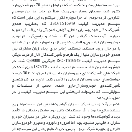
مورد سیستم‌های مدیریت کیفیت، که در اوایل دهه‌ی 70 خورشیدی وارد
کشور شد، مصداق بسیار خوبی‌ست. قبلاً در جایی به این موضوع
اشاره‌یی کرده بودم؛ اما چرا دوباره تکرار می‌کنم به این دلیل است که
سیستم مدیریت کیفیت ISO/TS16949، که به‌تقریب همه‌ی
تأمین‌کنندگان خودروسازان داخلی، گواهی‌نامه‌ی آن را دریافت کرده و به
دیوارها آویخته‌اند، گرفتار این آفت شده و پاسخ‌گوی الزام‌های
خودروسازان فرانسوی و آلمانی، که پس از برجام وارد بازار ایران شده و
یا در حال ورود هستند، نیستند. زمانی برای ایجاد زبان مشترک بین
همه‌ی خودروسازان دنیا از یک طرف و تأمین‌کنندگان آنان از طرف دیگر،
سیستم مدیریت کیفیت ISO/TS16949 جایگزین QS9000 شد. در
خوش‌بینانه‌ترین حالت، سیستم مدیریت کیفیت ISO/TS جاری شده در
شرکت‌های تأمین‌کننده‌ی خوروسازان داخلی، تنها می‌تواند تا 30 درصد
خواسته‌های خودروسازان اروپایی را تأمین کند. آن‌چه در شرکت‌های
تأمین‌کننده‌ی خودروسازآن‌جاری شده، حجمی از مستندات و
سوابقی‌ست که نمی‌تواند اثربخشی این سیستم مدیریت کیفیت را در
عمل نشان دهد.
یادم می‌آید زمانی تمرکز ممیزان گواهی‌دهنده‌ی این سیستم‌ها روی
مستندسازی‌ها بود و اگر مستندات کافی بود مشکل چندانی در تأیید
مجدد گواهینامه‌ها وجود نداشت. این رویکرد حتی در ممیزان خودرو
سازان داخلی نیز مشهود بود. اما امروزه و با ورود و ممیزی خودروسازان
خارجی و به‌ویژه شرکت رنو - پارس، دریافته‌ایم زمانی این سیستم‌ها از