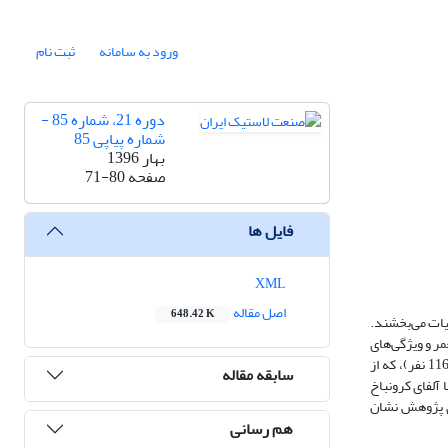
ورود به سامانه
ثبت نام
دوره 21، شماره 85 -
شماره پیاپی 85
بهار 1396
صفحه
71-80
فایل ها
XML
اصل مقاله
648.42 K
حیات می‌بخشند.
مر و ویژگی‌های
کارآفرینی کارکنان کارخانه‌ی کویرتایر شهر بیرجند است. روش پژوهش، توصیفی- همبستگی و جامعه‌ی آماری شامل کارکنان کارخانه‌ی کویرتایر شهر بیرجند است (1160 نفر)، که از
سابقه مقاله
‌منزله‌ی نمونه‌ی آماری به روش نمونه‌گیری هدفمند انتخاب شدند. برای گردآوری داده‌ها از سه پرسشنامه‌ی ویژگی‌های کارآفرینی نگ ننه [2011] با آلفای کرونباخ
ی کرونباخ 0/82 استفاده شده است. نتیجه‌های پژوهش نشان
هم رسانی