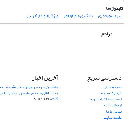
کلیدواژه‌ها
سرمایه‌ی فکری
یادگیری مادام‌العمر
ویژگی‌های کارآفرینی
مراجع
دسترسی سریع
آخرین اخبار
صفحه اصلی
جانشین سردبیر و ویراستار نشریه‌ی صن
درباره نشریه
جناب آقای مهندس فریبرز عوض ملایری د
اعضای هیات تحریریه
گفت
1396-07-27
ارسال مقاله
تماس با ما
نقشه سایت