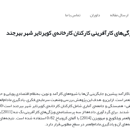
ارسال مقاله
داوران
تماس با ما
ی‌های کارآفرینی کارکنان کارخانه‌ی کویرتایر شهر بیرجند
ارآمد پیشین و جایگزینی آن‌ها با شیوه‌های کارآمد و نوین، به‌نظام اقتصادی پویایی و 
‌العمر است. ازاین‌رو، هدف این پژوهش بررسی وضعیت سرمایه‌ی فکری، یادگیری مادام‌الع
بین آن‌ها 291 نفر به
0/74، سرمایه‌ی فکری بونتیس [1998] با آلفای کرونباخ 0/90 و یادگیری مادام‌العمر ویلکویچ و میوویزن [2014] با آلفا
های آن و یادگیری مادام‌العمر در سطح مطلوبی قرار دارد.