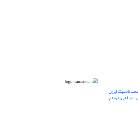
عت لاستیک ایران،
یار فانی را وداع