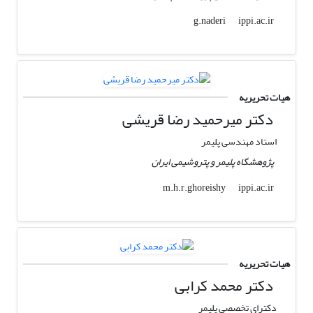
ippi.ac.ir
g.naderi
هیات تحریریه
دکتر میرحمید رضا قریشی
استاد مهندسی پلیمر
پژوهشگاه پلیمر و پتروشیمی ایران
ippi.ac.ir
m.h.r.ghoreishy
هیات تحریریه
دکتر محمد کرابی
دکترای تخصصی پلیمر