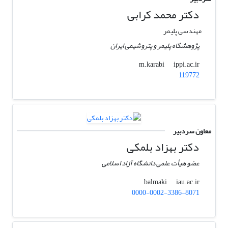
دکتر محمد کرابی
مهندسی پلیمر
پژوهشگاه پلیمر و پتروشیمی ایران
ippi.ac.ir
m.karabi
119772
معاون سردبیر
دکتر بهزاد بلمکی
عضو هیأت علمی دانشگاه آزاد اسلامی
iau.ac.ir
balmaki
0000-0002-3386-8071