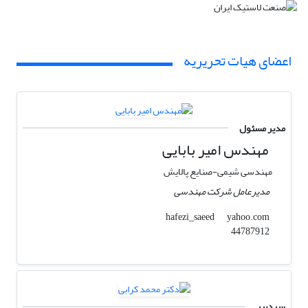
اعضای هیات تحریریه
مدیر مسئول
مهندس امیر بابایی
مهندسی شیمی-صنایع پالایش
مدیرعامل شرکت مهندسی
yahoo.com
hafezi_saeed
44787912
سردبیر