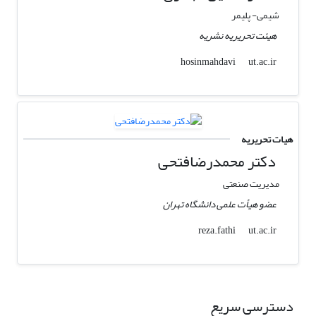
شیمی- پلیمر
هیئت تحریریه نشریه
ut.ac.ir
hosinmahdavi
هیات تحریریه
دکتر محمدرضافتحی
مدیریت صنعتی
عضو هیأت علمی دانشگاه تهران
ut.ac.ir
reza.fathi
دسترسی سریع