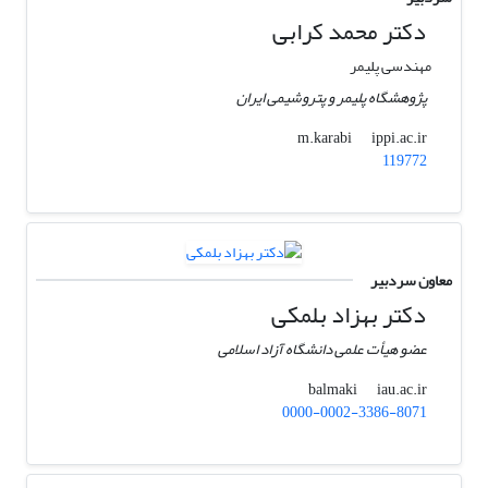
دکتر محمد کرابی
مهندسی پلیمر
پژوهشگاه پلیمر و پتروشیمی ایران
ippi.ac.ir
m.karabi
119772
معاون سردبیر
دکتر بهزاد بلمکی
عضو هیأت علمی دانشگاه آزاد اسلامی
iau.ac.ir
balmaki
0000-0002-3386-8071