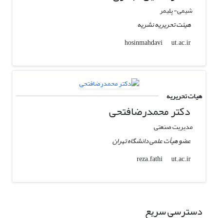
شیمی- پلیمر
هیئت تحریریه نشریه
ut.ac.ir
hosinmahdavi
هیات تحریریه
دکتر محمدرضافتحی
مدیریت صنعتی
عضو هیأت علمی دانشگاه تهران
ut.ac.ir
reza.fathi
دسترسی سریع