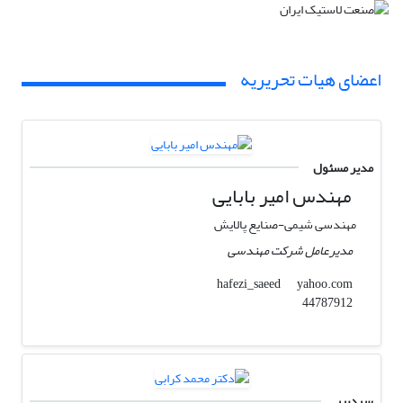
اعضای هیات تحریریه
مدیر مسئول
مهندس امیر بابایی
مهندسی شیمی-صنایع پالایش
مدیرعامل شرکت مهندسی
yahoo.com
hafezi_saeed
44787912
سردبیر