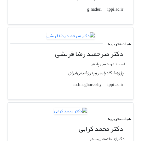
ippi.ac.ir
g.naderi
هیات تحریریه
دکتر میرحمید رضا قریشی
استاد مهندسی پلیمر
پژوهشگاه پلیمر و پتروشیمی ایران
ippi.ac.ir
m.h.r.ghoreishy
هیات تحریریه
دکتر محمد کرابی
دکترای تخصصی پلیمر