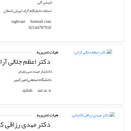
شیمی آلی
استاد دانشگاه آزاد تهران شمال
hotmail.com
taghvaei
02144787910
هیات تحریریه
دکتر اعظم جلالی آرا
دانشیار مهندسی پلیمر
دانشگاه صنعتی امیر کبیر
aut.ac.ir
ajalali
هیات تحریریه
دکتر مهدی رزاقی کا