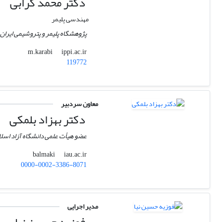
دکتر محمد کرابی
مهندسی پلیمر
پژوهشگاه پلیمر و پتروشیمی ایران
ippi.ac.ir
m.karabi
119772
معاون سردبیر
دکتر بهزاد بلمکی
عضو هیأت علمی دانشگاه آزاد اسل
iau.ac.ir
balmaki
0000-0002-3386-8071
مدیر اجرایی