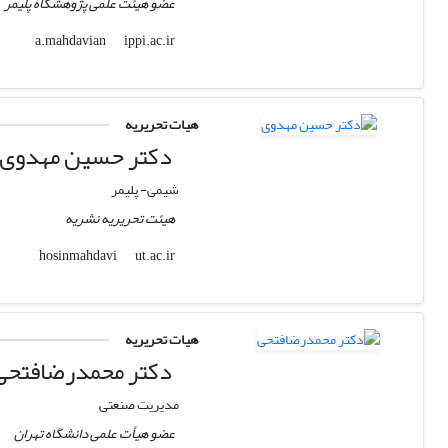
عضو هیئت علمی پژوهشگاه پلیمر
ippi.ac.ir
a.mahdavian
هیات تحریریه
دکتر حسین مهدوی
شیمی- پلیمر
هیئت تحریریه نشریه
ut.ac.ir
hosinmahdavi
هیات تحریریه
دکتر محمدرضافتحی
مدیریت صنعتی
عضو هیأت علمی دانشگاه تهران