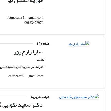
فوزیه حسین نیا
.
gmail.com
fatmadali94
09123472979
صفحه آرا
سارا زارع پور
نقاشی
کارشناس نشریه شرکت مهندسی و 
gmail.com
entesharat0
هیات تحریریه
دکتر سعید تقوایی گ