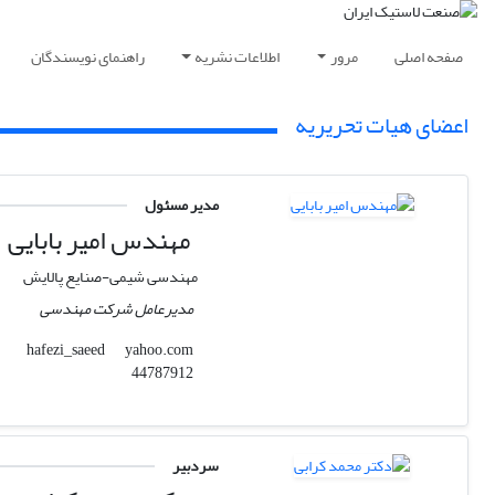
صفحه اصلی
مرور
اطلاعات نشریه
راهنمای نویسندگان
اعضای هیات تحریریه
مدیر مسئول
مهندس امیر بابایی
مهندسی شیمی-صنایع پالایش
مدیرعامل شرکت مهندسی
yahoo.com
hafezi_saeed
44787912
سردبیر