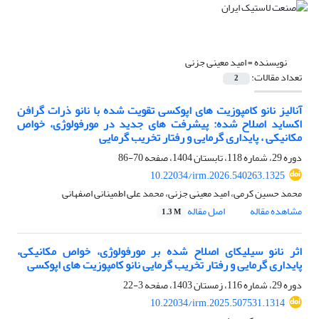
نویسنده =
امید معینی جزنی
تعداد مقالات:
2
آنالیز نانو کامپوزیت های اپوکسی تقویت شده با نانو ذرات گرافن
اکساید اصلاح شده: پیشرفت های جدید در مورفولوژی، خواص
مکانیکی ، پایداری گرمایی و رفتار تخریب گرمایی
دوره 29، شماره 118، تابستان 1404، صفحه
70-86
10.22034/irm.2026.540263.1325
محمد حسین کرمی، امید معینی جزنی، محمد علی اطمینانی اصفهانی
مشاهده مقاله
اصل مقاله
1.3 M
اثر نانو سیلیکای اصلاح شده بر مورفولوژی، خواص مکانیکی،
پایداری گرمایی و رفتار تخریب گرمایی نانو کامپوزیت های اپوکسی
دوره 29، شماره 116، زمستان 1403، صفحه
3-22
10.22034/irm.2025.507531.1314