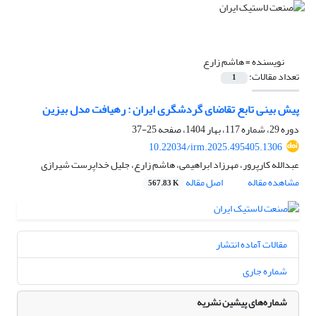
نویسنده =
هاشم زارع
تعداد مقالات:
1
پیش بینی تابع تقاضای گردشگری ایران : رهیافت مدل بیزین
دوره 29، شماره 117، بهار 1404، صفحه
25-37
10.22034/irm.2025.495405.1306
عبدالله کارپرور، مهرزاد ابراهیمی، هاشم زارع، جلیل خداپرست شیرازی
مشاهده مقاله
اصل مقاله
567.83 K
مقالات آماده انتشار
شماره جاری
شماره‌های پیشین نشریه