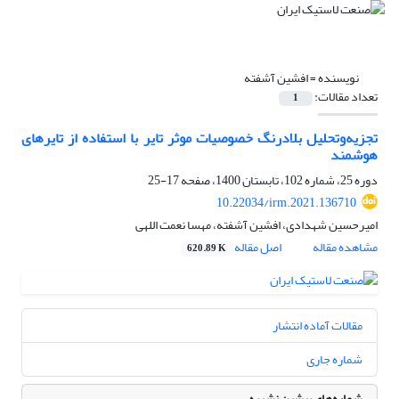
نویسنده =
افشین آشفته
تعداد مقالات:
1
تجزیه‌وتحلیل بلادرنگ خصوصیات موثر تایر با استفاده از تایرهای
هوشمند
دوره 25، شماره 102، تابستان 1400، صفحه
17-25
10.22034/irm.2021.136710
امیرحسین شهدادی، افشین آشفته، مهسا نعمت اللهی
مشاهده مقاله
اصل مقاله
620.89 K
مقالات آماده انتشار
شماره جاری
شماره‌های پیشین نشریه