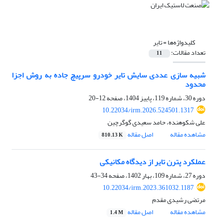
کلیدواژه‌ها =
تایر
تعداد مقالات:
11
شبیه سازی عددی سایش تایر خودرو سرپیچ جاده به روش اجزا
محدود
دوره 30، شماره 119، پاییز 1404، صفحه
12-20
10.22034/irm.2026.524501.1317
علی شکوهنده، حامد سعیدی گوگرچین
مشاهده مقاله
اصل مقاله
810.13 K
عملکرد پترن تایر از دیدگاه مکانیکی
دوره 27، شماره 109، بهار 1402، صفحه
34-43
10.22034/irm.2023.361032.1187
مرتضی رشیدی مقدم
مشاهده مقاله
اصل مقاله
1.4 M