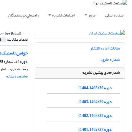
صفحه اصلی
مرور
اطلاعات نشریه
راهنمای نویسندگان
کلیدواژه‌ها =
ب
تعداد مقالات:
1
مقالات آماده انتشار
خواص لاستیک‌ها
شماره جاری
دوره 24، شماره 98، تابستان 1399، صفحه
رضا عابدی، سلمان 
شماره‌های پیشین نشریه
مشاهده مقاله
دوره 30 (1404،1405)
دوره 29 (1403،1404)
دوره 28 (1402،1403)
دوره 27 (1401،1402)