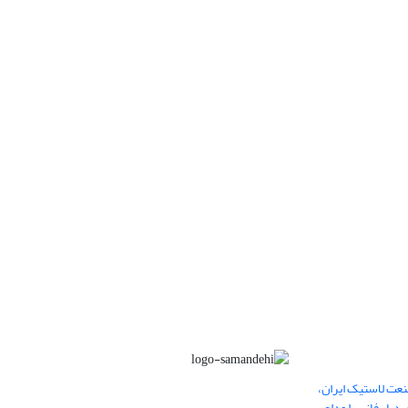
عت لاستیک ایران،
یار فانی را وداع