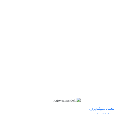
عت لاستیک ایران،
یار فانی را وداع