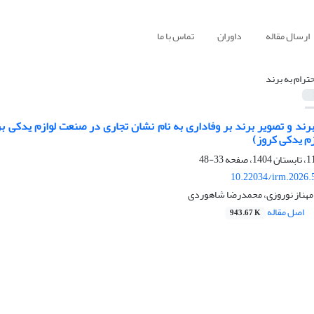
ارسال مقاله
داوران
تماس با ما
حترام به برند
 برند و تصویر برند بر وفاداری به نام نشان تجاری در صنعت لوازم یدکی 
ازم یدکی کروز)
33-48
10.22034/irm.2026.
مهناز نوروزی، محمدرضا شاهوردی
اصل مقاله
943.67 K