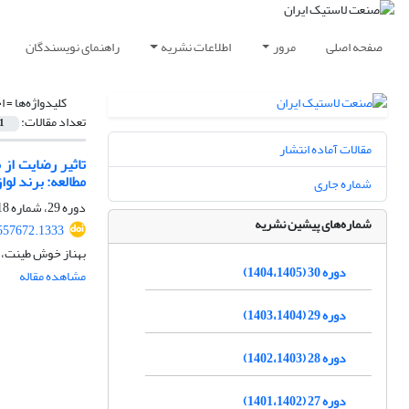
صفحه اصلی
مرور
اطلاعات نشریه
راهنمای نویسندگان
کلیدواژه‌ها =
ا
تعداد مقالات:
1
مقالات آماده انتشار
تاثیر رضایت از
مطالعه: برند لو
شماره جاری
دوره 29، شماره 118، تابستان 1404، صفحه
شماره‌های پیشین نشریه
557672.1333
بهناز خوش طینت، 
دوره 30 (1404،1405)
مشاهده مقاله
دوره 29 (1403،1404)
دوره 28 (1402،1403)
دوره 27 (1401،1402)