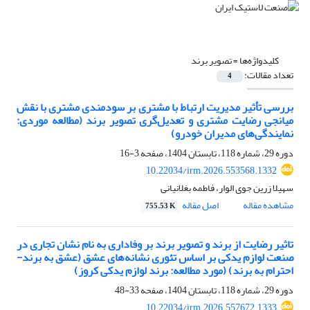
کلیدواژه‌ها =
تصویر برند
تعداد مقالات:
4
بررسی تأثیر مدیریت ارتباط با مشتری بر سودمندی مشتری با نقش
میانجی رضایت مشتری و تعدیل‌گری تصویر برند (مطالعه موردی:
نمایندگی‌های مدیران خودرو)
دوره 29، شماره 118، تابستان 1404، صفحه
3-16
10.22034/irm.2026.553568.1332
سهیلا زرین جوی الوار، فاطمه بغلانیانی
مشاهده مقاله
اصل مقاله
755.53 K
تاثیر رضایت از برند و تصویر برند بر وفاداری به نام نشان تجاری در
صنعت لوازم یدکی بر اساس تئوری نشانه‌های عشق (عشق به برند-
احترام به برند) (مورد مطالعه: برند لوازم یدکی کروز)
دوره 29، شماره 118، تابستان 1404، صفحه
33-48
10.22034/irm.2026.557672.1333