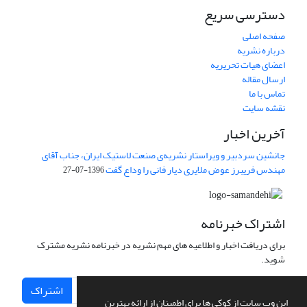
دسترسی سریع
صفحه اصلی
درباره نشریه
اعضای هیات تحریریه
ارسال مقاله
تماس با ما
نقشه سایت
آخرین اخبار
جانشین سردبیر و ویراستار نشریه‌ی صنعت لاستیک ایران، جناب آقای
مهندس فریبرز عوض ملایری دیار فانی را وداع گفت
1396-07-27
اشتراک خبرنامه
برای دریافت اخبار و اطلاعیه های مهم نشریه در خبرنامه نشریه مشترک
شوید.
اشتراک
این وب سایت از کوکی ها برای اطمینان از ارائه بهترین