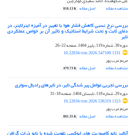
علی شکوهنده، حامد سعیدی گوگرچین
مشاهده مقاله
اصل مقاله
810.13 K
بررسی نرخ نسبی کاهش فشار هوا با تغییر در آمیزه اینرلاینر، در
دمای ثابت و تحت شرایط استاتیک و تاثیر آن بر خواص عملکردی
تایر
دوره 30، شماره 119، پاییز 1404، صفحه
22-26
10.22034/irm.2026.547100.1331
مریم عرب پور
مشاهده مقاله
اصل مقاله
479.73 K
بررسی تجربی عوامل پیر شدگی تایر، در تایرهای رادیال سواری
دوره 29، شماره 118، تابستان 1404، صفحه
18-31
10.22034/irm.2026.536319.1323
مریم عرب پور
مشاهده مقاله
اصل مقاله
801.35 K
آنالیز نانو کامپوزیت های اپوکسی تقویت شده با نانو ذرات گرافن