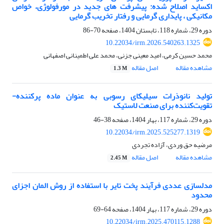
اکساید اصلاح شده: پیشرفت های جدید در مورفولوژی، خواص
مکانیکی ، پایداری گرمایی و رفتار تخریب گرمایی
دوره 29، شماره 118، تابستان 1404، صفحه
70-86
10.22034/irm.2026.540263.1325
محمد حسین کرمی، امید معینی جزنی، محمد علی اطمینانی اصفهانی
مشاهده مقاله
اصل مقاله
1.3 M
تولید نانوذرات سیلیکای رسوبی به عنوان ماده پرکننده-
تقویت‌کننده برای صنعت لاستیک
دوره 29، شماره 117، بهار 1404، صفحه
38-46
10.22034/irm.2025.525277.1319
مرضیه حق وردی، آزاده تجردی
مشاهده مقاله
اصل مقاله
2.45 M
مدلسازی عددی فرآیند پخت تایر با استفاده از روش المان اجزای
محدود
دوره 29، شماره 117، بهار 1404، صفحه
64-69
10.22034/irm.2025.470115.1288