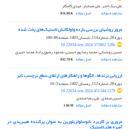
علی نیک اختر، علی ضیاتبار، مهدی کامکار
مشاهده مقاله
اصل مقاله
816.98 K
مرور روشهای بررسی بازده واولکانش لاستیک‌های پخت شده
دوره 28، شماره 114، تابستان 1403، صفحه
86-100
10.22034/irm.2024.375802.1206
حسین روشنائی، محمد رضا پورحسینی، محمود رضوی زاده، محمد خبیری
مشاهده مقاله
اصل مقاله
842.79 K
ارزیابی برندها ، الگوها و راهکارهای ارتقای سطح برچسب تایر
دوره 28، شماره 112، زمستان 1402، صفحه
3-10
10.22034/irm.2024.451344.1279
حسین صمدی، علی رضا صمدی
مشاهده مقاله
اصل مقاله
1.06 M
مروری بر کاربرد نانوسلولزبلورین به عنوان پرکننده هیبریدی در
آمیزه های لاستیک