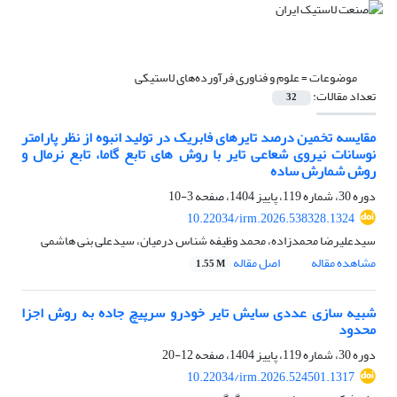
موضوعات =
علوم و فناوری فرآورده‌های لاستیکی
تعداد مقالات:
32
مقایسه تخمین درصد تایرهای فابریک در تولید انبوه از نظر پارامتر
نوسانات نیروی شعاعی تایر با روش های تابع گاما، تابع نرمال و
روش شمارش ساده
دوره 30، شماره 119، پاییز 1404، صفحه
3-10
10.22034/irm.2026.538328.1324
سیدعلیرضا محمدزاده، محمد وظیفه شناس درمیان، سیدعلی بنی هاشمی
مشاهده مقاله
اصل مقاله
1.55 M
شبیه سازی عددی سایش تایر خودرو سرپیچ جاده به روش اجزا
محدود
دوره 30، شماره 119، پاییز 1404، صفحه
12-20
10.22034/irm.2026.524501.1317