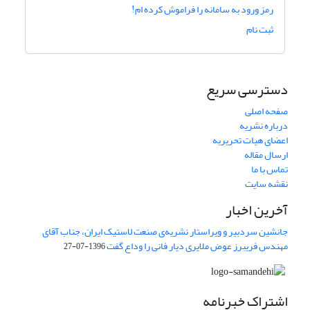
رمز ورود به سامانه را فراموش کرده ام!
ثبت نام
دسترسی سریع
صفحه اصلی
درباره نشریه
اعضای هیات تحریریه
ارسال مقاله
تماس با ما
نقشه سایت
آخرین اخبار
جانشین سردبیر و ویراستار نشریه‌ی صنعت لاستیک ایران، جناب آقای
مهندس فریبرز عوض ملایری دیار فانی را وداع گفت
1396-07-27
اشتراک خبرنامه