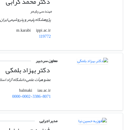
دکتر محمد کرابی
مهندسی پلیمر
پژوهشگاه پلیمر و پتروشیمی ایران
ippi.ac.ir
m.karabi
119772
معاون سردبیر
دکتر بهزاد بلمکی
عضو هیأت علمی دانشگاه آزاد اسل
iau.ac.ir
balmaki
0000-0002-3386-8071
مدیر اجرایی