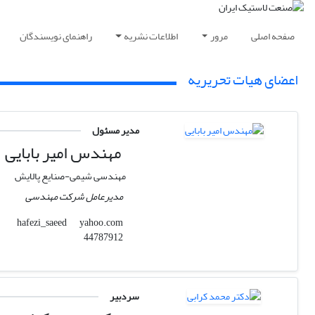
صفحه اصلی
مرور
اطلاعات نشریه
راهنمای نویسندگان
اعضای هیات تحریریه
مدیر مسئول
مهندس امیر بابایی
مهندسی شیمی-صنایع پالایش
مدیرعامل شرکت مهندسی
yahoo.com
hafezi_saeed
44787912
سردبیر