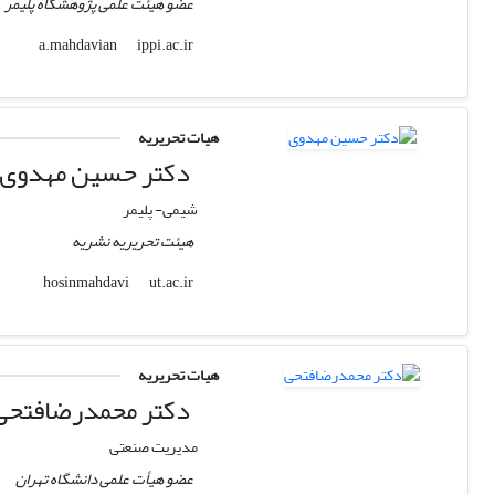
عضو هیئت علمی پژوهشگاه پلیمر
ippi.ac.ir
a.mahdavian
هیات تحریریه
دکتر حسین مهدوی
شیمی- پلیمر
هیئت تحریریه نشریه
ut.ac.ir
hosinmahdavi
هیات تحریریه
دکتر محمدرضافتحی
مدیریت صنعتی
عضو هیأت علمی دانشگاه تهران