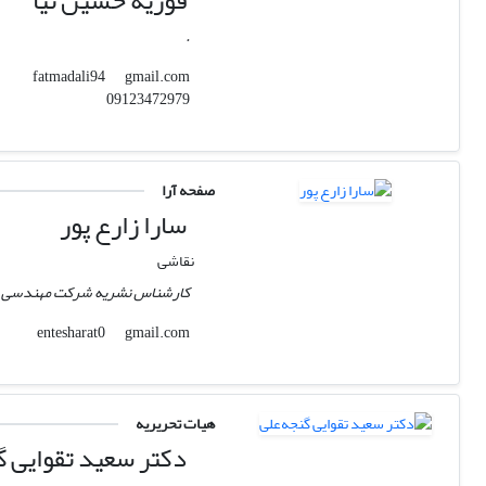
فوزیه حسین نیا
.
gmail.com
fatmadali94
09123472979
صفحه آرا
سارا زارع پور
نقاشی
کارشناس نشریه شرکت مهندسی و 
gmail.com
entesharat0
هیات تحریریه
دکتر سعید تقوایی گ