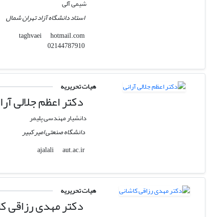
شیمی آلی
استاد دانشگاه آزاد تهران شمال
hotmail.com
taghvaei
02144787910
هیات تحریریه
دکتر اعظم جلالی آرا
دانشیار مهندسی پلیمر
دانشگاه صنعتی امیر کبیر
aut.ac.ir
ajalali
هیات تحریریه
دکتر مهدی رزاقی کا