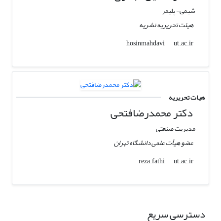
شیمی- پلیمر
هیئت تحریریه نشریه
ut.ac.ir
hosinmahdavi
هیات تحریریه
دکتر محمدرضافتحی
مدیریت صنعتی
عضو هیأت علمی دانشگاه تهران
ut.ac.ir
reza.fathi
دسترسی سریع