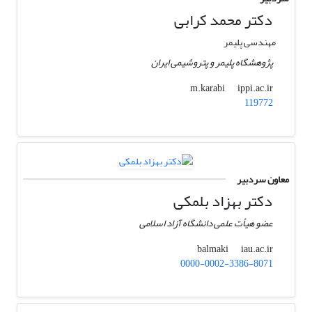
دکتر محمد کرابی
مهندسی پلیمر
پژوهشگاه پلیمر و پتروشیمی ایران
ippi.ac.ir
m.karabi
119772
معاون سردبیر
دکتر بهزاد بلمکی
عضو هیأت علمی دانشگاه آزاد اسلامی
iau.ac.ir
balmaki
0000-0002-3386-8071