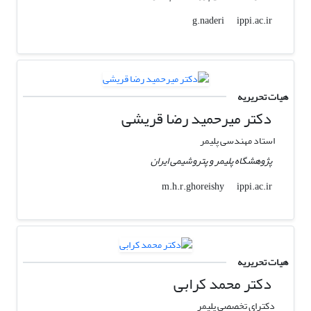
ippi.ac.ir
g.naderi
هیات تحریریه
دکتر میرحمید رضا قریشی
استاد مهندسی پلیمر
پژوهشگاه پلیمر و پتروشیمی ایران
ippi.ac.ir
m.h.r.ghoreishy
هیات تحریریه
دکتر محمد کرابی
دکترای تخصصی پلیمر