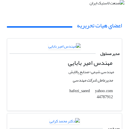
اعضای هیات تحریریه
مدیر مسئول
مهندس امیر بابایی
مهندسی شیمی-صنایع پالایش
مدیرعامل شرکت مهندسی
yahoo.com
hafezi_saeed
44787912
سردبیر