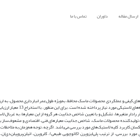
ارسال مقاله
داوران
تماس با ما
‌های کیفی و عملکردی محصولات ماسک محافظ، به‌ویژه طول‌عمر انبارداری محصول، به ارزی
لاستیک‌های مهندسی به عنوان مهمترین متغیر‌های طراحی در فرمول‌بندی آمیزه‌ه
ر رادار متغیر‌ها، تشکیل و با تعیین شاخص جذابیت هر گروه از این معیارها، به غربال ل
تولیدکننده محصولات ماسک، شاخص جذابیت معیارهای فنی، اقتصادی و مشعوف‌ساز به‌ت
پتانسیل یکسان کاربرد کلیه لاستیک‌های مورد بررسی می‌باشد. اگرچه، توجه هم‌زمان به ملاحظا
 بررسی، از ترتیب پلی‌ایزوپرن (کائوچویی طبیعی)، کلروپرن، اتیلن‌پروپیلن‌دی‌ان، پل