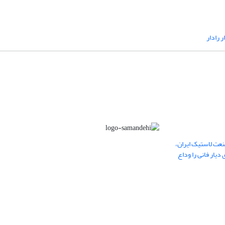
ر رادار
عت لاستیک ایران،
یار فانی را وداع