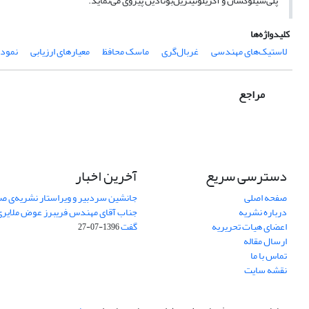
پلی‌سیلوکسان و آکریلونیتریل‌بوتادین پیروی می‌نماید.
کلیدواژه‌ها
لاستیک‌های مهندسی
غربال‌گری
ماسک محافظ
معیارهای ارزیابی
نمودا
مراجع
دسترسی سریع
آخرین اخبار
صفحه اصلی
جانشین سردبیر و ویراستار نشریه‌ی صن
درباره نشریه
جناب آقای مهندس فریبرز عوض ملایری د
اعضای هیات تحریریه
گفت
1396-07-27
ارسال مقاله
تماس با ما
نقشه سایت