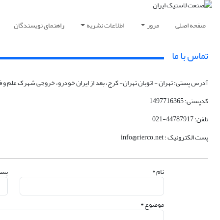
صفحه اصلی
مرور
اطلاعات نشریه
راهنمای نویسندگان
تماس با ما
آدرس پستی: تهران - اتوبان تهران- کرج، بعد از ایران خودرو، خروجی شهرک علم و
کدپستی: 1497716365
تلفن: 44787917-021
پست الکترونیک : info@rierco.net
نام *
پست
موضوع *