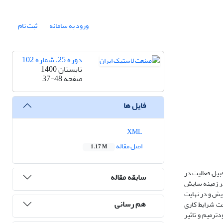
ورود به سامانه
ثبت نام
دوره 25، شماره 102
تابستان 1400
صفحه
37-48
فایل ها
XML
اصل مقاله
1.17 M
بیل فعالیت در
سابقه مقاله
در زمینه سایش
یش و در نهایت
هم رسانی
خت شرایط کاری
رمیم و تاثیر