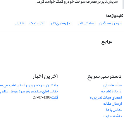
سایش تایر بر مصرف سوخت خودرو کمک خواهد کرد.
کلیدواژه‌ها
خودرو سنگین
سایش تایر
مدل‌سازی تایر
آکوستیک
کنترل
مراجع
دسترسی سریع
آخرین اخبار
صفحه اصلی
جانشین سردبیر و ویراستار نشریه‌ی صن
درباره نشریه
جناب آقای مهندس فریبرز عوض ملایری د
اعضای هیات تحریریه
گفت
1396-07-27
ارسال مقاله
تماس با ما
نقشه سایت