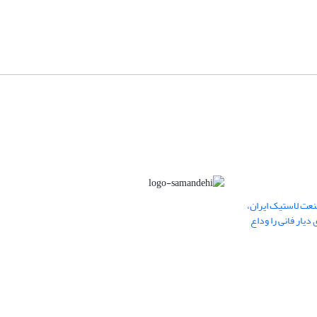
عت لاستیک ایران،
یار فانی را وداع