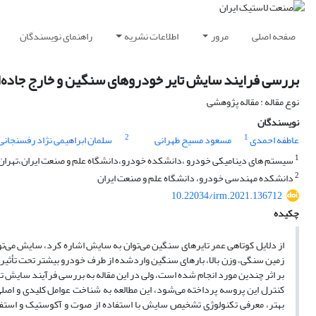
صفحه اصلی
مرور
اطلاعات نشریه
راهنمای نویسندگان
بررسی فرایند سایش تایر خودروهای سنگین و خارج جاده‌
نوع مقاله : مقاله پژوهشی
نویسندگان
2
1
عاطفه احمدی
مسعود مسیح طهرانی
سلمان ابراهیمی نژاد رفسنجانی
1
سیستم های دینامیکی خودرو ،دانشکده خودرو،دانشگاه علم و صنعت ایران،تهران،
2
دانشکده مهندسی خودرو، دانشگاه علم و صنعت ایران
10.22034/irm.2021.136712
چکیده
از دلایل کوتاهی عمر تایرهای سنگین می‌توان به سایش اشاره کرد، سایش می‌توان
زمین سنگی، وزن بالا، بارهای سنگین واردشده از طرف خودرو بیشتر تحت تأثیر س
بر اثر چندین مورد انجام شده است، ولی در این مقاله به بررسی فرآیند سایش
کنترل این پروسه پرداخته می‌شود، این مطالعه به شناخت عوامل کلیدی و اصل
بهتر، معرفی تکنولوژی تشخیص سایش با استفاده از صوت و آکوستیک و استف