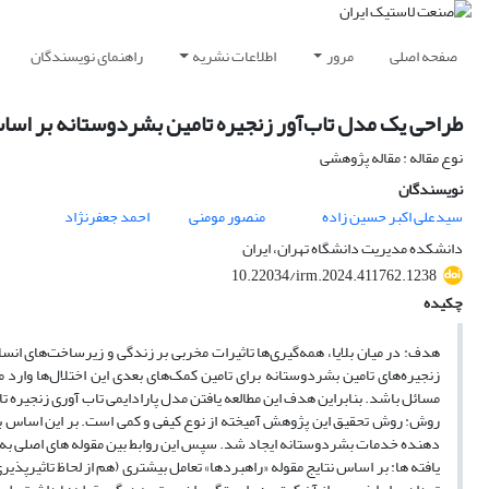
صفحه اصلی
مرور
اطلاعات نشریه
راهنمای نویسندگان
طراحی یک مدل تاب‌آور زنجیره تامین بشردوستانه بر اسا
نوع مقاله : مقاله پژوهشی
نویسندگان
سیدعلی اکبر حسین زاده
منصور مومنی
احمد جعفرنژاد
دانشکده مدیریت دانشگاه تهران، ایران
10.22034/irm.2024.411762.1238
چکیده
هدف: در میان بلایا، همه‌گیری‌ها تاثیرات مخربی بر زندگی و زیرساخت‌های انسا
زنجیره‌های تامین بشردوستانه برای تامین کمک‌های بعدی این اختلال‌ها وارد
مسائل باشد. بنابراین هدف این مطالعه یافتن مدل پارادایمی تاب آوری زنجیره تا
روش: روش تحقیق این پژوهش آمیخته از نوع کیفی و کمی است. بر این اساس با اس
دهنده خدمات بشردوستانه ایجاد شد. سپس این روابط بین مقوله های اصلی به
یافته ها: بر اساس نتایج مقوله «راهبردها» تعامل بیشتری (هم از لحاظ تاثیرپذیر