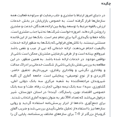
چکیده
در دنیای امروز ارتباط با مشتری و جلب رضایت او سرلوحه فعالیت همه
سازمان‌ها قرار گرفته است. به خصوص بازاریابان در بخش خدمات
ارزش بالقوه مرتبط با توسعه روابط بین ارائه‌دهندگان خدمت و مشتری
را روشن کرده‌اند. امروزه خواست شرکت‌ها نه تنها جذب مشتری است،
بلکه حفظ و نگهداری آنها برای تمام عمر است. بانک‌ها نیز از این قاعده
مستثنی نیستند، با تلاش‌های فراوانی که بانک‌ها به منظور ارائه خدمات
باکیفیت انجام می‌دهند، ارائه خدماتی که تهی از عیب و نقص باشد
غیرواقع بینانه است و از طرفی نارضایتی مشتریان ممکن است ناشی از
نواقص موجود در خدمات ارائه شده باشد. به همین منظور، در این
مطالعه به بررسی نقش بازیابی ناشی از شکست خدماتی بر ادراک عدالت
و وفاداری نگرشی و وفاداری رفتاری، می‌پردازیم. تحقیق حاضر،
کاربردی و از نوع توصیفی- پیمایشی است. جامعه آماری آن کلیه
شهروندان مراجعه‌کننده به شعبه مرکزی سه بانک دولتی (ملی،
کشاورزی، سپه)؛ سه بانک نیمه دولتی (تجارت، رفاه، ملت) و سه بانک
خصوصی (اقتصاد نوین، پاسارگاد، آینده) در استان خوزستان، شهر
دزفول می‌باشد که تعداد 384 نفر به عنوان نمونه آماری انتخاب شدند.
برای جمع‌آوری داده‌ها از ابزار پرسش‌نامه استفاده گردید و روایی
سازه‌ها نیز با استفاده از تحلیل عاملی تأییدی بررسی شد و ضریب آلفای
کرونباخ بزرگتر از 7/0 برای سازه‌های مختلف پرسشنامه، پایایی آن را