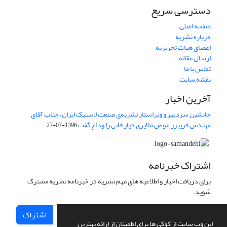
دسترسی سریع
صفحه اصلی
درباره نشریه
اعضای هیات تحریریه
ارسال مقاله
تماس با ما
نقشه سایت
آخرین اخبار
جانشین سردبیر و ویراستار نشریه‌ی صنعت لاستیک ایران، جناب آقای
مهندس فریبرز عوض ملایری دیار فانی را وداع گفت
1396-07-27
اشتراک خبرنامه
برای دریافت اخبار و اطلاعیه های مهم نشریه در خبرنامه نشریه مشترک
شوید.
اشتراک
این وب سایت از کوکی ها برای اطمینان از ارائه بهترین