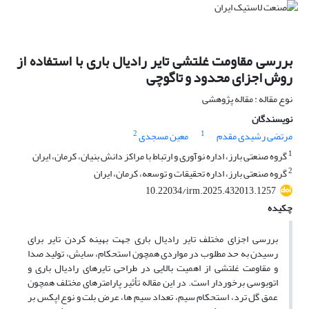
بررسی مقاومت غلتشی تایر رادیال باری با استفاده از
روش اجزای محدود و تاگوچی
نوع مقاله : مقاله پژوهشی
نویسندگان
2
1
مرتضی رشیدی مقدم
معین مسجدی
1
گروه صنعتی بارز، اداره نوآوری و ارتباط با مراکز دانش بنیان، کرمان، ایران
2
گروه صنعتی بارز، اداره تحقیقات و توسعه، کرمان، ایران
10.22034/irm.2025.432013.1257
چکیده
بررسی اجزای مختلف تایر رادیال باری جهت بهینه کردن تایر برای
رسیدن به حد مطلوب در مواردی همچون استحکام، سایش، تولید صدا
و مقاومت غلتشی از اهمیت بالایی در طراحی تایرهای رادیال باری و
اتوبوسی برخوردار است. در این مقاله تأثیر پارامترهای مختلف همچون
عمق گل ترد، استحکام سیم، تعداد سیم ها، عرض بلت و نوع اپکس بر