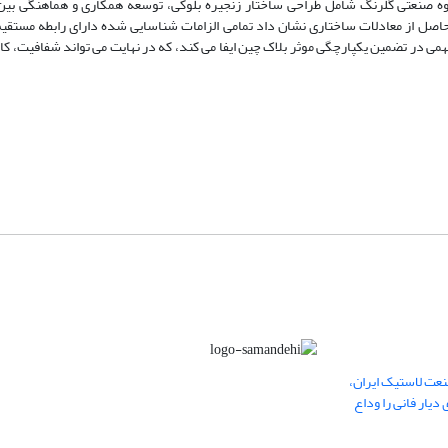
گروه صنعتی گلرنگ شامل طراحی ساختار زنجیره بلوکی، توسعه همکاری و هماهنگی بین
ارای 12 زیر مولفه می باشند. نتایج حاصل از معادلات ساختاری نشان داد تمامی الزامات شناسایی شده دارای رابطه مس
می در تضمین یکپارچگی موثر بلاک چین ایفا می کند، که در نهایت می تواند شفافیت، کارا
عت لاستیک ایران،
یار فانی را وداع