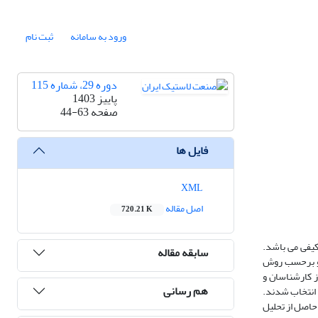
ورود به سامانه
ثبت نام
دوره 29، شماره 115
پاییز 1403
صفحه
44-63
فایل ها
XML
اصل مقاله
720.21 K
کیفی می باشد.
سابقه مقاله
 و برحسب روش
 جامعه آماری این پژوهش کارخانجات صنایع غذایی گروه صنعتی گلرنگ بود. مشارکت کنندگان در بخش کیفی شامل 10 تن از کارشناسان و
هم رسانی
نان زنجیره تامین به تعداد 78 نفر که بصورت هدفمند انتخاب شدند.
روش معادلات ساختاری و نرم افزار PLS.3 استفاده شد. نتایج حاصل از تحلیل