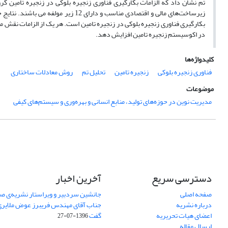
تم نشان داد که الزامات بکارگیری فناوری زنجیره بلوکی در زنجیره تامین 
زیرساخت‌های مالی و اقتصادی مناسب و د
بکارگیری فناوری زنجیره بلوکی در زنجیره تامین است. هر یک از الزامات نقش مه
در اکوسیستم زنجیره تامین افزایش دهد.
کلیدواژه‌ها
فناوری زنجیره بلوکی
زنجیره تامین
تحلیل تم
روش معادلات ساختاری
موضوعات
مدیریت نوین در حوزه‌های تولید، منابع انسانی و بهره‌وری و سیستم‌های کیفی
دسترسی سریع
آخرین اخبار
صفحه اصلی
جانشین سردبیر و ویراستار نشریه‌ی صن
درباره نشریه
جناب آقای مهندس فریبرز عوض ملایری د
اعضای هیات تحریریه
گفت
1396-07-27
ارسال مقاله