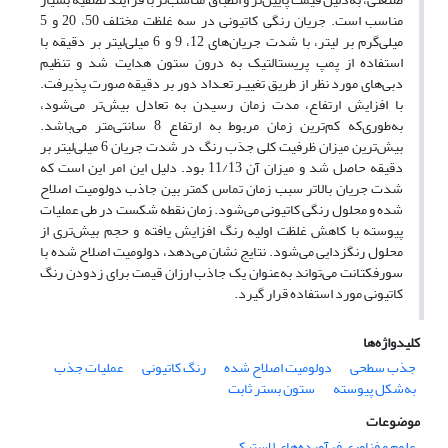
مناسب است. جریان رنگی کاتیونی در سه غلظت مختلف 50، 20 و 5
میلی‌گرم بر لیتر، با شدت جریان‌های 12، 9 و 6 میلی‌لیتر بر دقیقه با
استفاده از پمپ پریستالتیک به درون ستون هدایت شد و تنظیم
دبی‌های مورد نظر از طریق تغییـر تعـداد دور بر دقیقه صورت پذیرفت.
با افزایش ارتفاع، مدت زمان رسیدن به تعادل بیش‌تر می‌شود،
به‌طوری‌که کم‌ترین زمان مربوط به ارتفاع 8 سانتی‌متر می‌باشد.
بیش‌ترین میزان ظرفیت کلی جذب رنگ در شدت جریان 6 میلی‌لیتر بر
دقیقه حاصل شد و میزان آن 11/13 بود. دلیل این امر این است که
شدت جریان بالاتر سبب زمان تماس کمتر بین جاذب دولومیت اصلاح
شده و محلول رنگی کاتیونی می‌شود. زمان نقطه شکست در طی عملیات
پیوسته با کاهش غلظت اولیه رنگ افزایش یافته و حجم بیش‌تری از
محلول رنگزدایی می‌شود. نتایج نشان می‌دهد، دولومیت اصلاح شده با
سورفکتانت می‌تواند به‌عنوان یک جاذب ارزان قیمت برای زدودن رنگ
کاتیونی مورد استفاده قرار گیرد.
کلیدواژه‌ها
جذب سطحی
دولومیت اصلاح شده
رنگ کاتیونی
عملیات جذب
به‌شکل پیوسته
ستون بستر ثابت
موضوعات
علوم و فناوری فرآورده‌های لاستیکی