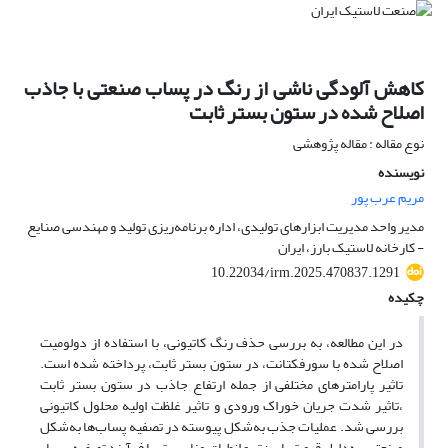
کاهش آلودگی ناشی از رنگ در پساب صنعتی با جاذب
اصلاح شده در ستون بستر ثابت
نوع مقاله : مقاله پژوهشی
نویسنده
مریم عرب پور
مدیر واحد مدیریت ابزارهای تولیدی، اداره برنامه‌ریزی تولید و مهندسی صنایع
- کارخانه لاستیک بارز، ایران
10.22034/irm.2025.470837.1291
چکیده
در این مطالعه، به ‌بررسی حذف رنگ کاتیونی، با استفاده از دولومیت
اصلاح شده با سورفکتانت، در ستون بستر ثابت، پرداخته شده است.
تاثیر پارامترهای مختلفی از جمله ارتفاع جاذب در ستون بستر ثابت
،تاثیر شدت جریان خوراک ورودی و تاثیر غلظت اولیه محلول کاتیونی
بررسی شد. عملیات جذب به‌شکل پیوسته در تصفیه پساب‌ها به‌شکل
صنعتی، به‌دلیل قیمت پایین‌تر و انطباق مناسب‌تر با فرآیند تصفیه بسیار