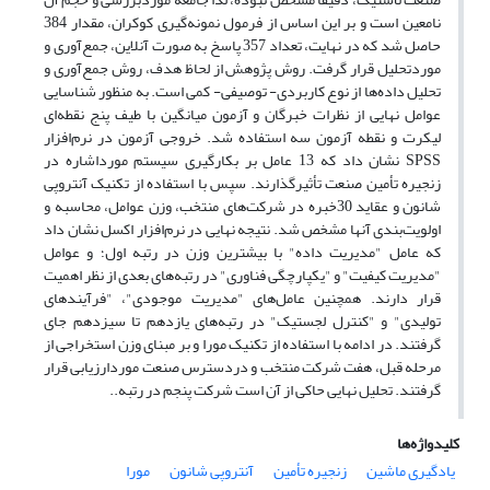
نامعین است و بر این اساس از فرمول نمونه‌گیری کوکران، مقدار 384
حاصل شد که در نهایت، تعداد 357 پاسخ به صورت آنلاین، جمع‌آوری و
موردتحلیل قرار گرفت. روش پژوهش از لحاظ هدف، روش جمع‌آوری و
تحلیل داده‌ها از نوع کاربردی- توصیفی- کمی است. به منظور شناسایی
عوامل نهایی از نظرات خبرگان و آزمون میانگین با طیف پنج نقطه‌ای
لیکرت و نقطه آزمون سه استفاده شد. خروجی آزمون در نرم‌افزار
SPSS نشان داد که 13 عامل بر بکارگیری سیستم مورداشاره در
زنجیره تأمین صنعت تأثیرگذارند. سپس با استفاده از تکنیک آنتروپی
شانون و عقاید 30خبره در شرکت‌های منتخب، وزن عوامل، محاسبه و
اولویت‌بندی آنها مشخص شد. نتیجه نهایی در نرم‌افزار اکسل نشان داد
که عامل "مدیریت داده" با بیشترین وزن در رتبه اول؛ و عوامل
"مدیریت کیفیت" و "یکپارچگی فناوری" در رتبه‌های بعدی از نظر اهمیت
قرار دارند. همچنین عامل‌های "مدیریت موجودی"، "فرآیندهای
تولیدی" و "کنترل لجستیک" در رتبه‌های یازدهم تا سیزدهم جای
گرفتند. در ادامه با استفاده از تکنیک مورا و بر مبنای وزن استخراجی از
مرحله قبل، هفت شرکت منتخب و دردسترس صنعت موردارزیابی قرار
گرفتند. تحلیل نهایی حاکی از آن است شرکت پنجم در رتبه..
کلیدواژه‌ها
یادگیری ماشین
زنجیره تأمین
آنتروپی شانون
مورا