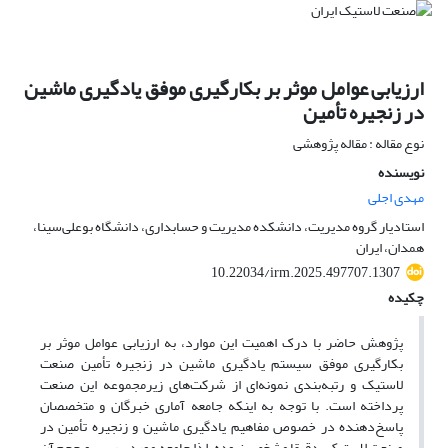
ارزیابی عوامل موثر بر بکارگیری موفق یادگیری ماشین
در زنجیره تأمین
نوع مقاله : مقاله پژوهشی
نویسنده
مهدی اجلی
استادیار گروه مدیریت، دانشکده مدیریت و حسابداری، دانشگاه بوعلی‌سینا،
همدان، ایران
10.22034/irm.2025.497707.1307
چکیده
پژوهش حاضر با درک اهمیت این موارد، به ارزیابی عوامل موثر بر
بکارگیری موفق سیستم یادگیری ماشین در زنجیره تأمین صنعت
لاستیک و رتبه‌بندی نمونه‌ای از شرکت‌های زیرمجموعه این صنعت
پرداخته است. با توجه به اینکه جامعه آماری خبرگان و متخصصان
پاسخ‌دهنده در خصوص مفاهیم یادگیری ماشین و زنجیره تأمین در
صنعت لاستیک، دقیقا مشخص نبوده، لذا جامعه موردبررسی و حجم آن