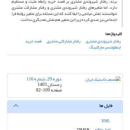
برند، رفتار شهروندی مشتری بر قصد خرید رابطه مثبت و مستقیم
دارد. اما متغیرهای رفتار شهروندی مشتری و رفتار مشارکت مشتری
نتوانستند نقش میانجی را ایفا کنند که این مسئله برای متغیر روابط فرا
اجتماعی نیز صدق کرده زیرا این متغیر هم نقش تعدیگری نداشت
کلیدواژه‌ها
رفتار شهروندی مشتری
رفتار مشارکتی مشتری
قصد خرید
اینفلوئنسر مارکتینگ
دوره 29، شماره 116
زمستان 1403
صفحه
82-109
فایل ها
XML
اصل مقاله
738.82 K