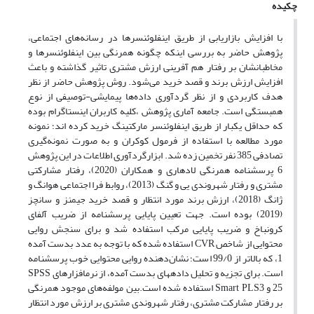
چکیده
با افزایش بازاریابی از طریق اینفلوئنسرها در رسانه‌های اجتماعی،
پژوهش حاضر به بررسی اینکه چگونه همرنگی بین اینفلوئنسرها و
مخاطبانشان بر رفتار هم آفرینی ارزش مشتری تاثیر گذاشته و باعث
افزایش ارزش برند و قصد خرید می‌شود. روش پژوهش حاضر از نظر
هدف کاربردی و از نظر گردآوری داده‌ها پیمایشی-توصیفی از نوع
همبستگی است. جامعه آماری پژوهش ،کلیه کاربران اینستاگرام بوده
که حداقل یکبار از طریق اینفلوئنسر مارکتینگ خرید کرده اند؛ نمونه
مورد مطالعه با استفاده از فرمول کوکران و به صورت نمونه‌گیری
تصادفی 385 نفر تخمین زده شد. ابزارگردآوری اطلاعات در این پژوهش
6 پرسشنامه همرنگی لادهاری و همکاران (2020)، رفتار مشارکتی
مشتری و رفتار شهروندی یی و گنگ (2013)، روابط فرا اجتماعی هوانگ و
ژانگ (2018)، ارزش برند مورد انتظار و قصد خرید جیمنز و سانچز
(2019) بوده است. جهت تعیین پایایی پرسشنامه از ضریب آلفای
کرونباخ و ضریب پایایی مرکب استفاده شد و برای سنجش روایی
محتوایی از شاخص CVR استفاده شده که با توجه به عدد بدست آمده
1، که بالاتر از 99/0 است؛ نشان‌دهنده روایی محتوایی خوب پرسشنامه
است. برای تجزیه و تحلیل داده‎های بدست آمده، از نرم‎افزارهای SPSS
25 و Smart PLS3 استفاده شده است.بین مولفه‌های موجود همرنگی
بر رفتار مشارکت مشتری، رفتار شهروندی مشتری بر ارزش مورد انتظار