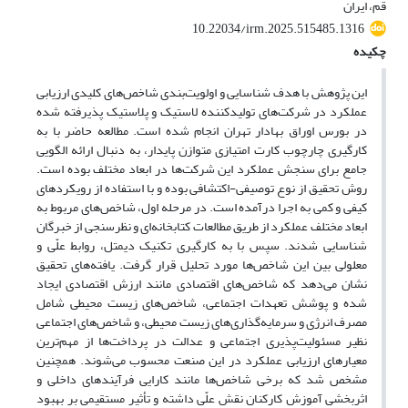
قم، ایران
10.22034/irm.2025.515485.1316
چکیده
این پژوهش با هدف شناسایی و اولویت‌بندی شاخص‌های کلیدی ارزیابی
عملکرد در شرکت‌های تولیدکننده لاستیک و پلاستیک پذیرفته شده
در بورس اوراق بهادار تهران انجام شده است. مطالعه حاضر با به
کارگیری چارچوب کارت امتیازی متوازن پایدار، به دنبال ارائه الگویی
جامع برای سنجش عملکرد این شرکت‌ها در ابعاد مختلف بوده است.
روش تحقیق از نوع توصیفی-اکتشافی بوده و با استفاده از رویکردهای
کیفی و کمی به اجرا درآمده است. در مرحله اول، شاخص‌های مربوط به
ابعاد مختلف عملکرد از طریق مطالعات کتابخانه‌ای و نظرسنجی از خبرگان
شناسایی شدند. سپس با به کارگیری تکنیک دیمتل، روابط علّی و
معلولی بین این شاخص‌ها مورد تحلیل قرار گرفت. یافته‌های تحقیق
نشان می‌دهد که شاخص‌های اقتصادی مانند ارزش اقتصادی ایجاد
شده و پوشش تعهدات اجتماعی، شاخص‌های زیست محیطی شامل
مصرف انرژی و سرمایه‌گذاری‌های زیست محیطی، و شاخص‌های اجتماعی
نظیر مسئولیت‌پذیری اجتماعی و عدالت در پرداخت‌ها از مهم‌ترین
معیارهای ارزیابی عملکرد در این صنعت محسوب می‌شوند. همچنین
مشخص شد که برخی شاخص‌ها مانند کارایی فرآیندهای داخلی و
اثربخشی آموزش کارکنان نقش علّی داشته و تأثیر مستقیمی بر بهبود