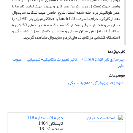
واقعی جهت تست زودرس کردن عمر تایر و بهبود جهت تولید تایرها با
عمر طولانی‌تر پرداخته شده است. نتایج حاصل عیب شکاف سایدوال
بعد از کارکرد درام با سرعت km/h 120 با حداکثر میزان بار kgf 981 را
نشان می‌دهد. از طرفی بعد از گذشت 8 هفته در دمای 60 درجه
سانتیگراد، افزایش میزان سختی و مدول و کاهش میزان کشیدگی و
استحکام کششی در کامپاندهای ترد و سایدوال مشاهده گردید.
کلیدواژه‌ها
پیرسازی تایر (Tire Aging)
تاثیر تغییرات مکانیکی- شیمیایی
عیوب
تایر
موضوعات
علوم و فناوری فرآورده‌های لاستیکی
دوره 29، شماره 118
تابستان 1404
صفحه
18-31