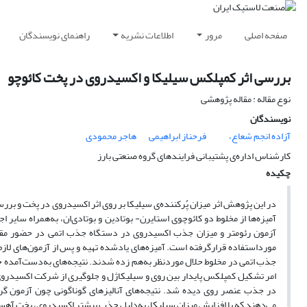
صفحه اصلی
مرور
اطلاعات نشریه
راهنمای نویسندگان
بررسی اثر کمپلکس سیلیکا و اکسیدروی در پخت کائوچو
نوع مقاله : مقاله پژوهشی
نویسندگان
آزاده انجم شعاع،
فرحناز ابراهیمی
هاجر محمودی
کارشناس اداره‌ی پشتیبانی فرایندهای گروه صنعتی بارز
چکیده
در این پژوهش اثر میزان پُرکننده‌ی سیلیکا بر روی اثر اکسید‌روی در پخت 
آمیزه‌ها از مخلوط دو کائوچوی استایرن- بوتادین و بوتادی‌ان، به‌همراه سایر 
آزمون رئومتر و میزان جذب اکسیدروی در دستگاه جذب اتمی در حضور مقدار
مورداستفاده قرارگرفته است. آمیزه‌های یادشده تهیه و پس از آزمون‌های لا
جذب اتمی در مخلوط حلال موردنظر به‌هم زده شدند. نتیجه‌های به‌دست‌آمده حا
امر تشکیل کمپلکس پایدار بین روی و سیلیکاژل و جلوگیری از شرکت اکسیدروی
در جذب عنصر روی دیده شد. نتیجه‌های آنالیزهای گوناگونی چون آزمون گر
می‌دهند که با افزایش میزان سیلیکا، به‌دلیل جذب بیشتر اکسیدروی، پخت آه