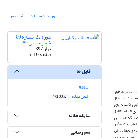
ورود به سامانه
ثبت نام
دوره 22، شماره 89 -
شماره پیاپی 89
بهار 1397
صفحه
5-10
فایل ها
XML
ت. بدین‌منظور
اصل مقاله
472.33 K
ه‌دست آمده از
گون اکسیدروی
 انجام آنالیز
سابقه مقاله
تد که علت این
زایشی چشم‌گیر
مونه‌ها نشان
هم رسانی
ب عنصر روی در