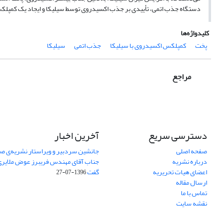
دستگاه جذب اتمی، تأییدی بر جذب اکسیدروی توسط سیلیکا و ایجاد یک کمپلکس
کلیدواژه‌ها
پخت
کمپلکس اکسیدروی با سیلیکا
جذب اتمی
سیلیکا
مراجع
دسترسی سریع
آخرین اخبار
صفحه اصلی
جانشین سردبیر و ویراستار نشریه‌ی صن
درباره نشریه
جناب آقای مهندس فریبرز عوض ملایری د
اعضای هیات تحریریه
گفت
1396-07-27
ارسال مقاله
تماس با ما
نقشه سایت