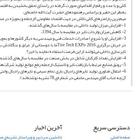
کمّی و با عدد و رقم از اقدامهای صورت گرفته در راستای تحقق بخشیدن به اقتصاد م
به‌نظر این حقیر و براساس رهنمودهای حضرت آیت ا لله خامنه‌ای،
مهم‌ترین پارامترهای کمّی تلاش در جهت اقتصاد مقاومتی (ازجمله و به‌ویژه در صنع
1- افزایش میزان تولید داخلی در مقایسه با سال‌های گذشته،
2- کاهش میزان واردات تایر در مقایسه با سال 1394،
3- افزایش (و یا شروع) صادرات خدمات فنی و مهندسی به دیگر کشورها و به‌ویژه کشورهای منطقه.
در جریان برگزاری Tire Tech EXPo 2016ما با
تایرسازی داخلی می‌توانند از این فرصت استفاده نمایند یا خیر؟
4- افزایش تعداد کارکنان شاغل در بخش صنعت در مقایسه با سال‌های گذشته (کاهش نرخ بیکاری)،
5- رونق صنایع مرتبط با بازیافت تایر و لاستیک ازجمله رفع موانع تولید شرکت‌های روکش تایر و احداث کارخانه‌های جدید بازیافت تایر و لاستیک،
آن‌چه جناب آقای مهندس مخنفی در شماره‌ی 78 نشریه نوشته‌اند).
دسترسی سریع
آخرین اخبار
صفحه اصلی
جانشین سردبیر و ویراستار نشریه‌ی صن