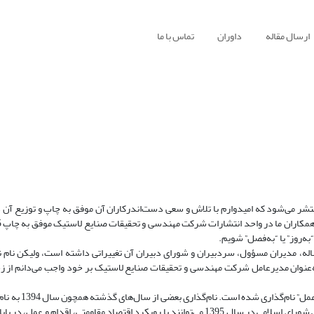
ارسال مقاله
داوران
تماس با ما
شماره‌ی نشریه‌ی صنعت لاستیک ایران به‌عنوان شماره‌ی بهار سال 1395 منتشر می‌شود که امیدوارم با تلاش و سعی دست‌اندرکاران آن موفق به چاپ و 
ه‌روز” یا “به‌فصل” شویم.
‌ساله، مدیران مسؤول، سردبیران و شورای دبیران آن تغییراتی داشته است، ولیکن نام
‌عنوان مدیرعامل شرکت مهندسی و تحقیقات صنایع لاستیک بر خود واجب می‌دانم از ز
سال 1395 از سوی رهبرجمهوری اسلامی ایران به نا
همدلی و همزبانی” نام‌گذاری کیفی بوده است. ولیکن خوشبختانه دولت و مجلس شورای اسلامی در سال 1395 می‌توانند با رویکرد اقتصاد مقاومت