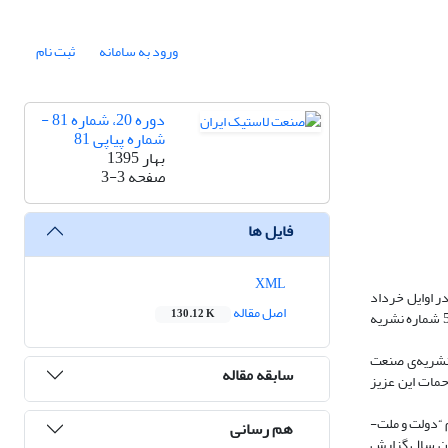
ورود به سامانه
ثبت نام
دوره 20، شماره 81 -
شماره پیاپی 81
بهار 1395
صفحه
3-3
فایل ها
XML
توزیع آن در اوایل خرداد
اصل مقاله
130.12 K
امسال شویم. در سال گذشته به‌همت جناب آقای مهندس ملایری و مجموعه‌ی همکاران ما در واحد انتشارات شرکت مهندسی و تحقیقات صنایع لاستیک موفق به چاپ 5 شماره نشریه
 نشریه‌ی صنعت
سابقه مقاله
حمات این عزیز
م “اقتصاد مقاومتی، اقدام و عمل” نام‌گذاری شده است. نام‌گذاری بعضی از سال‌های گذشته همچون سال 1394 به نام “دولت و ملت-
هم رسانی
ی، اقدام و عمل، در پایان سال گزارش