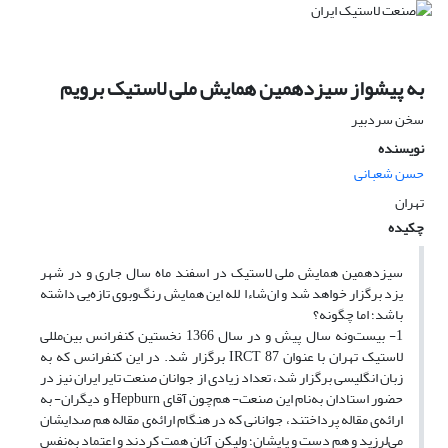
به پیشواز سیزدهمین همایش ملی لاستیک برویم
سخن سردبیر
نویسنده
حسن شعبانی
تهران
چکیده
سیزدهمین همایش ملی لاستیک در اسفند ماه سال جاری و در شهر
یزد برگزار خواهد شد و ان‌شاءا ‌‌ لله این همایش رنگ‌وبوی تازه‌یی داشته
باشد؛ اما چگونه؟
1- بیست‌ونه سال پیش و در سال 1366 نخستین کنفرانس بین‌مللی
لاستیک تهران با عنوان IRCT 87 برگزار شد. در این کنفرانس که به
زبان انگلیسی برگزار شد، تعداد زیادی از جوانان صنعت تایر ایران نیز در
حضور استادان به‌نام این صنعت- هم‌چون آقای Hepburn و دیگران- به
ارائه‌ی مقاله پرداختند، جوانانی که در هنگام ارائه‌ی مقاله هم صدایشان
می‌لرزید و هم دست و پایشان؛ ولیکن آنان همت کردند و اعتماد به‌نفس