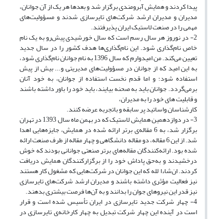
پیدا کردند و همایش آبرومندی برگزار شد و بعدها هر یک از آن جوانان،
مدیران و مدیران ارشد شرکت‌های تایرسازی شدند و مسؤولیت‌های
مهمی را در صنعت لاستیک ایران پذیرفتند.
2- در نوروز هر سال رسم است که سال خورشیدی پیش‌رو به یک نام
خاص نام‌گذاری شود. این نام‌گذاری‌ها هدف کشور را در سال جدید
تعیین می‌کند. من امیدوارم که سال 1396 به نام جوانان نام‌گذاری شود،
به این امید که از جوانان در مسؤولیت‌های مدیریتی و... بیش از پیش
استفاده شود؛ و اما قدم نخست استفاده از جوانان، به خود آنان
برمی‌گردد. جوانان باید به صحنه بیایند، باید خود را باور داشته باشند
و قابلیت های خود را به مدیران،
کارشناسان واساتید پر سابقه و باتجربه عرضه کنند.
3- در دوازدهمین همایش لاستیک که در بهمن ماه سال 1393 در تهران
برگزار شد، به 6 مقاله‌ی برتر ارائه شده در همایش، جایزه‌هایی اهدا
شد. از این 6 مقاله، دو مقاله دانشگاهی و چهار مقاله از طرف صنعت ارائه
شده بود. ارائه‌کنندگان مقاله‌های برتر صنعتی جوانانی بودند که خوش
درخشیدند و به‌حق پاداش خود را از برگزارکنندگان همایش دریافت
کردند. ان‌شاءا ‌‌ لله که این جوانان در شرکت‌هایی که مشغول کار هستند
نیز فعالیت مؤثری داشته باشند و مدیران ارشد شرکت‌های تایرسازی
نیز قدر این نیروهای جوان را بدانند و به آن‌ها فرصت بیشتری بدهند.
4- چهار شرکت جدید تایرسازی در ایران تأسیس شده است و قرار
است در آینده این چهار شرکت تبدیل به چهار کارخانه‌ی تایرسازی در