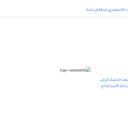
ات الاستومری شبکه ای شده
عت لاستیک ایران،
یار فانی را وداع