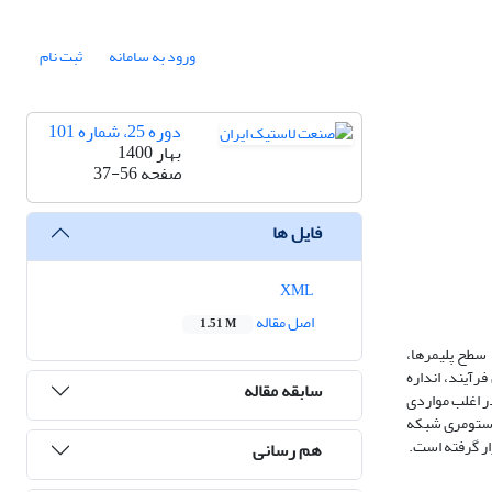
ورود به سامانه
ثبت نام
دوره 25، شماره 101
بهار 1400
صفحه
37-56
فایل ها
XML
اصل مقاله
1.51 M
صلاح سطح پلیمرها،
ل می شودو با استفاده از این فرآیند، انداره
سابقه مقاله
 در اغلب مواردی
لاستومری شبکه
ار گرفته است.
هم رسانی