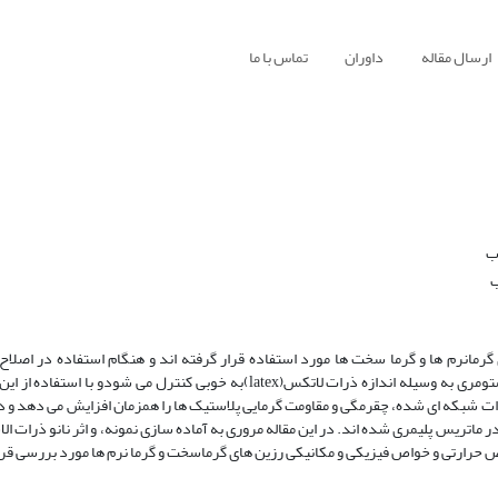
ارسال مقاله
داوران
تماس با ما
ب
ب
 طور گسترده ای در رزین های گرمانرم ها و گرما سخت ها مورد استفاده قرار گرفته اند و هنگام استفاده در ا
اثرگذاری آن در مقیاس نانو مورد توجه قرار گرفته است. اندازه نانو ذرات الاستومری به وسیله اندازه ذرات لاتکس(latex)به خوبی کنتر
شوند. نانو ذرات شبکه ای شده، چقرمگی و مقاومت گرمایی پلاستیک ها را همزمان افزایش می دهد و
ماتریس پلیمری شده اند. در این مقاله مروری به آماده سازی نمونه، و اثر نانو ذرات ا
 خواص حرارتی و خواص فیزیکی و مکانیکی رزین های گرماسخت و گرما نرم ها مورد بررسی قر