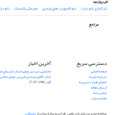
کلیدواژه‌ها
اثر گذاری نانو ذرات
نانو کامپوزیت های پلیمری
چقرمگی پلاستیک
نانو ذر
مراجع
دسترسی سریع
آخرین اخبار
صفحه اصلی
جانشین سردبیر و ویراستار نشریه‌ی صن
درباره نشریه
جناب آقای مهندس فریبرز عوض ملایری د
اعضای هیات تحریریه
گفت
1396-07-27
ارسال مقاله
تماس با ما
نقشه سایت
سامانه مدیریت نشریات علمی.
طراحی و پیاده سازی از
سیناوب