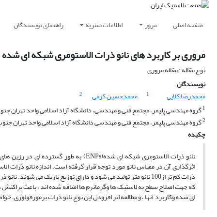
صفحه اصلی
مرور
اطلاعات نشریه
راهنمای نویسندگان
مروری بر کاربرد های نانو ذرات الاستومری شبکه ای شده
نوع مقاله : مقاله مروری
نویسندگان
2
1
محمدرضا کلایی
محمدحسین کرمی
1
گروه مهندسی پلیمر، مجتمع فنی و مهندسی، دانشگاه آزاد اسلامی واحد تهران جنو
2
گروه مهندسی پلیمر، مجتمع فنی و مهندسی دانشگاه آزاد اسلامی واحد تهران جنو
چکیده
نانو ذرات الاستومری شبکه ای شده(ENPs) به
ذرات کم تر از100 نانو متر تولید می شود و دارای توزیع باریک می 
که جهت اصلاح سطح به لاستیک ها وگرمانرم ها اضافه شده اند ، باعث پراکنش در 
ای شده وکاربرد آنها ، و مطالعه اثر افزودن این نوع نانو ذرات برمورفولوژِی،