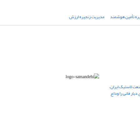
ره تأمین هوشمند
مدیریت زنجیره ارزش
عت لاستیک ایران،
یار فانی را وداع