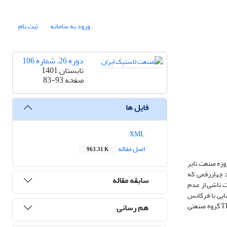
ورود به سامانه
ثبت نام
دوره 26، شماره 106
تابستان 1401
صفحه
83-93
فایل ها
XML
اصل مقاله
963.31 K
روزه صنعت تایر
د چهاررقمی که
سابقه مقاله
ت ناشی از عدم
ایی با فرکانس
رادیویی حرکت کنند. در این مقاله تلاش شده است تا ضمن مروری بر مهم‌ترین موارد مرتبط با فناوری RFID، نتایج مربوط به بررسی عملکرد دو نوع تگ در تایرهای TBR گروه صنعتی
هم رسانی