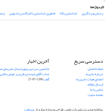
کلیدواژه‌ها
ردیابی و ردگیری
شناسایی یکتا
فناوری شناسایی با فرکانس رادیویی
زنجی
دسترسی سریع
آخرین اخبار
صفحه اصلی
جانشین سردبیر و ویراستار نشریه‌ی صن
درباره نشریه
جناب آقای مهندس فریبرز عوض ملایری د
اعضای هیات تحریریه
گفت
1396-07-27
ارسال مقاله
تماس با ما
نقشه سایت
سامانه مدیریت نشریات علمی.
طراحی و پیاده سازی از
سیناوب