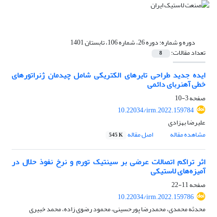
دوره و شماره:
دوره 26، شماره 106، تابستان 1401
تعداد مقالات:
8
ایده جدید طراحی تایرهای الکتریکی شامل چیدمان ژنراتورهای
خطی آهنربای دائمی
صفحه
3-10
10.22034/irm.2022.159784
علیرضا بهزادی
مشاهده مقاله
اصل مقاله
545 K
اثر تراکم اتصالات عرضی بر سینتیک تورم و نرخ نفوذ حلال در
آمیزه‌های لاستیکی
صفحه
11-22
10.22034/irm.2022.159786
محدثه محمدی، محمدرضا پورحسینی، محمود رضوی زاده، محمد خبیری