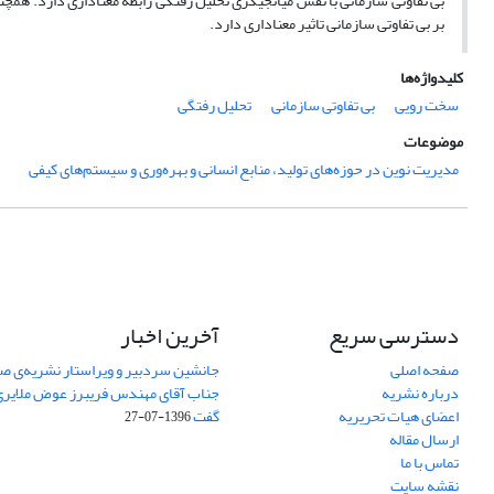
بی تفاوتی سازمانی با نقش میانجیگری تحلیل رفتگی رابطه معناداری دارد. همچنی
بر بی تفاوتی سازمانی تاثیر معناداری دارد.
کلیدواژه‌ها
سخت رویی
بی تفاوتی سازمانی
تحلیل رفتگی
موضوعات
مدیریت نوین در حوزه‌های تولید، منابع انسانی و بهره‌وری و سیستم‌های کیفی
دسترسی سریع
آخرین اخبار
صفحه اصلی
جانشین سردبیر و ویراستار نشریه‌ی صن
درباره نشریه
جناب آقای مهندس فریبرز عوض ملایری د
اعضای هیات تحریریه
گفت
1396-07-27
ارسال مقاله
تماس با ما
نقشه سایت