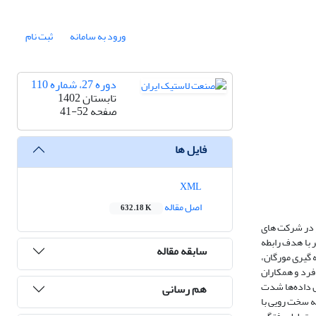
ورود به سامانه
ثبت نام
دوره 27، شماره 110
تابستان 1402
صفحه
41-52
فایل ها
XML
اصل مقاله
632.18 K
ع در شرکت های
 با هدف رابطه
سابقه مقاله
 گیری مورگان،
سشنامه بی تفاوتی سازمانی دانایی فرد و همکاران
اده شده است. نتایج تجزیه و تحلیل داده‌ها شدت
هم رسانی
ه سخت رویی با