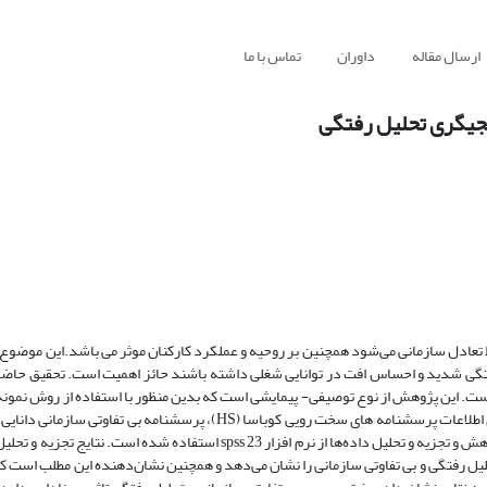
ارسال مقاله
داوران
تماس با ما
نجیگری تحلیل رفتگی
تعادل سازمانی می‌شود همچنین بر روحیه و عملکرد کارکنان موثر می باشد.این موضو
گی شدید و احساس افت در توانایی شغلی داشته باشند حائز اهمیت است. تحقیق حاضر
است. این پژوهش از نوع توصیفی- پیمایشی است که بدین منظور با استفاده از روش نمونه
225 نفر از کارکنان شرکت لاستیک سازی آرتاویل انتخاب شدند.ابزار جمع آوری اطلاعات پرسشنامه های سخت رویی کوباسا (HS)، پر
و پرسشنامه تحلیل رفتگی شغلی ماسلاچ و جکسون بود. جهت بررسی هدف پژوهش و تجزیه و تحلیل داده‌ها از نرم افزار 23 spss استف
یل رفتگی و بی تفاوتی سازمانی را نشان می‌دهد و همچنین نشان‌دهنده این مطلب است ک