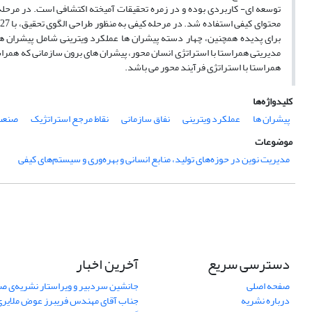
توسعه ای- کاربردی بوده و در زمره تحقیقات آمیخته اکتشافی است. در مرحل
برای پدیده همچنین، چهار دسته پیشران ها عملکرد ویترینی شامل پیشران ها
مدیریتی همراستا با استراتژی انسان محور، پیشران های برون سازمانی که همراس
همراستا با استراتژی فرآیند محور می باشد.
کلیدواژه‌ها
پیشران ها
عملکرد ویترینی
نفاق سازمانی
نقاط مرجع استراتژیک
صنعت
موضوعات
مدیریت نوین در حوزه‌های تولید، منابع انسانی و بهره‌وری و سیستم‌های کیفی
دسترسی سریع
آخرین اخبار
صفحه اصلی
جانشین سردبیر و ویراستار نشریه‌ی صن
درباره نشریه
جناب آقای مهندس فریبرز عوض ملایری د