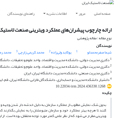
صفحه اصلی
مرور
اطلاعات نشریه
راهنمای نویسندگان
ارائه چارچوب پیشران‌های عملکرد ویترینی صنعت لاستیک ا
نوع مقاله : مقاله پژوهشی
نویسندگان
3
2
1
شیما صفرمحمدلو
یوکابد ولی‌زاده
محمد کریمی زارچی
محمد رض
1
دکتری مدیریت دولتی، ‌دانشکده مدیریت و اقتصاد، واحد علوم و تحقیقات، ‌دانشگاه آ
2
دکتری مدیریت دولتی، دانشکده مدیریت و اقتصاد، واحد علوم و تحقیقات، دانشگاه آ
3
دکتری مدیریت صنعتی، دانشکده مدیریت دانشگاه تهران، ایران
4
دانشیار دانشکده مدیریت و حسابداری، دانشکدگان فارابی دانشگاه تهران، قم، ایر
10.22034/irm.2024.436330.1268
چکیده
بدون شک، نمایش مطلوب از عملکرد سازمان به دلیل خدشه دار شدن وجهه و مشرو
کنند تا هرچه بهتر عملکرد خود و سازمان متبوعشان را به نمایش بگذارند که
ویترینی مطرح می شود که از نظر علمی کمتر مورد توجه محققان بوده است. از 