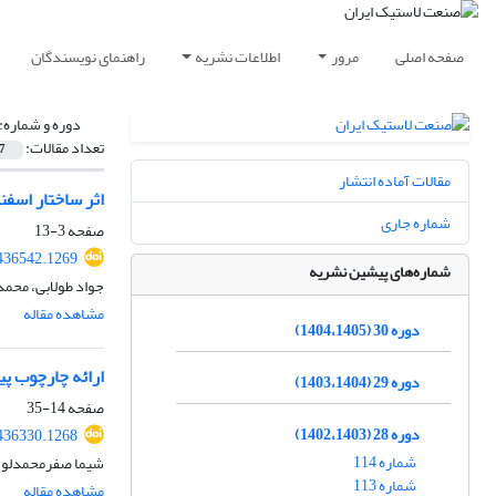
صفحه اصلی
مرور
اطلاعات نشریه
راهنمای نویسندگان
دوره و شماره:
تعداد مقالات:
7
مقالات آماده انتشار
اثر ساختار اسفن
شماره جاری
صفحه
3-13
436542.1269
شماره‌های پیشین نشریه
جواد طولابی، محمد
مشاهده مقاله
دوره 30 (1404،1405)
ارائه چارچوب پ
دوره 29 (1403،1404)
صفحه
14-35
دوره 28 (1402،1403)
436330.1268
شماره 114
شیما صفرمحمدلو، ی
شماره 113
مشاهده مقاله