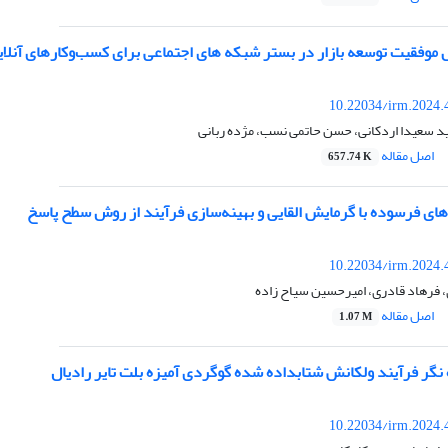
یت توسعه بازار در بستر شبکه های اجتماعی برای کسب‌وکارهای آنلاین B2B (مورد مطالعه: صنعت لاست
10.22034/irm.2024.
د سعیدا اردکانی، حسن حاتمی نسب، مژده ربانی
اصل مقاله
657.74 K
های فرسوده با گرمایش القایی و بهینه‌سازی فرآیند از روش سطح پاسخ
10.22034/irm.2024.
 فرهاد قادری، امیرحسین سیاح زاده
اصل مقاله
1.07 M
نگر فرآیند ولکانش شتابداده شده گوگردی آمیزه بلت تایر رادیال
10.22034/irm.2024.