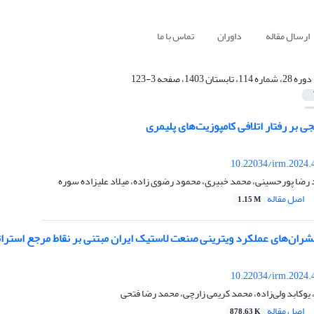
ارسال مقاله
داوران
تماس با ما
دوره 28، شماره 114، تابستان 1403، صفحه 3-123
جی بر رفتار اتلافی کامپوزیت‌های پلیمری
10.22034/irm.2024.
 رضا پورحسینی، محمد خبیری، محمود رضوی زاده، میلاد علیزاده سوره
اصل مقاله
1.15 M
یشران‌های عملکرد ویترینی صنعت لاستیک ایران مبتنی بر نقاط مرجع استرا
10.22034/irm.2024.
وکابد ولی‌زاده، محمد کریمی زارچی، محمد رضا فتحی
اصل مقاله
878.63 K