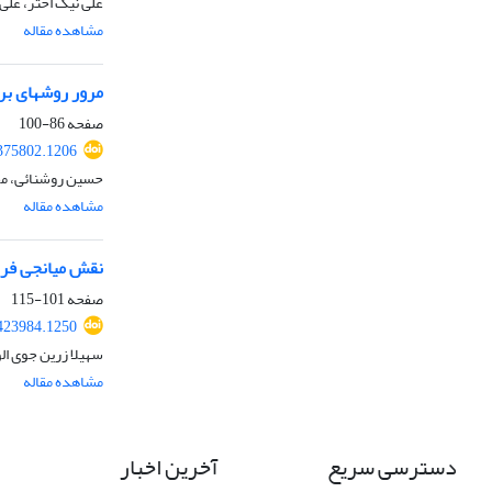
علی نیک اختر، علی 
مشاهده مقاله
مرور روشهای بر
صفحه
86-100
375802.1206
حسین روشنائی، مح
مشاهده مقاله
نقش میانجی فره
صفحه
101-115
423984.1250
سهیلا زرین جوی ال
مشاهده مقاله
دسترسی سریع
آخرین اخبار