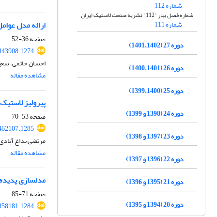
شماره 112
شماره فصل بهار "112" نشریه صنعت لاستیک ایران
شماره 111
ارائه مدل عوامل موفق
صفحه
36-52
دوره 27 (1401،1402)
443908.1274
احسان حاتمی، سعی
دوره 26 (1400،1401)
مشاهده مقاله
دوره 25 (1399،1400)
پیرولیز لاستیک‌
دوره 24 (1398 و 1399)
صفحه
53-70
462107.1285
دوره 23 (1397 و 1398)
مرتضی بداغ آبادی،
مشاهده مقاله
دوره 22 (1396 و 1397)
مدلسازی پدیده 
دوره 21 (1395 و 1396)
صفحه
71-85
دوره 20 (1394 و 1395)
458181.1284