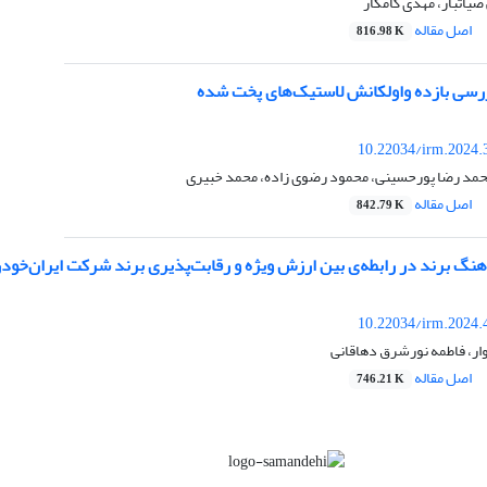
ضیاتبار، مهدی کامکار
اصل مقاله
816.98 K
رسی بازده واولکانش لاستیک‌های پخت شده
10.22034/irm.2024.
مد رضا پورحسینی، محمود رضوی زاده، محمد خبیری
اصل مقاله
842.79 K
نگ برند در رابطه‌ی بین ارزش ویژه و رقابت‌پذیری برند شرکت ایران‌خودر
10.22034/irm.2024.
وار، فاطمه نورشرق دهاقانی
اصل مقاله
746.21 K