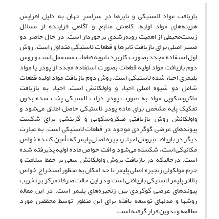
بازیافت مواد لاستیکی و تایرها در سراسر جهان به دلیل افزایش
هزینه‌های مواد اولیه، کاهش منابع و آگاهی فزاینده از مسائل
زیست‌محیطی از اهمیت روبه‌رشدی برخوردار است. در حال حاضر دو
مسیر اصلی برای بازیافت تایرها و قطعات لاستیکی متداول است. روش
اول استفاده مجدد بصورت کاربرد ثانویه قطعات مستعمل است و روش
دوم بازیافت مواد اولیه قطعات بصورت استفاده مجدد از پودر یا مواد
پلیمری احیاء شده لاستیکی است. روش دوم بازیافت مواد اولیه قطعات
شامل دو شیوه اصلی احیاء و واولکانش است. احیاء به بازیافت
ماکروسکوپی مواد به صورت پودر ذرات لاستیکی پخت شده بدون
تفکیک پایه مشخص برای ماده پودر لاستیکی حاصل اطلاق می‌شود و
واولکانش روش بازیافتی میکروسکوپی و گزینشی برای شکست
پیوندهای عرضی گوگردی موجود در قطعات لاستیکی است. به عبارت
دیگر در بازیافت بروش احیاء زنجیره اصلی پلیمر که تأمین کننده خواص
مکانیکی است، شکسته می‌شود و افت خواص ماده اولیه پذیرفته شده
است. درحالیکه در بازیافت بروش واولکانش سعی بر حفظ سلامت و
جرم مولکولی زنجیره اصلی پلیمر تا حد امکان به منظور استخراج خواص
بالاتر پلیمر لاستیکی بازیافتی است و در این حالت صرفا تمرکز بر تخریب
پیوندهای عرضی گوگردی بین زنجیره‌های پلیمر است. در این مقاله
روشها و مدلهای توسعه یافته برای این منظور توسط محققین مورد
مطالعه و تدوین قرار گرفته است.