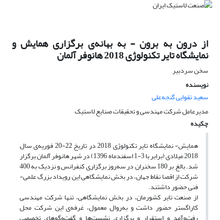
از درون به برون - به بهانه‌ی برگزاری همایش و
نمایشگاه تایر تکنولوژی 2018 هانوفر آلمان
سخن سردبیر
نویسنده
سعید تقوایی گنجه‌علی
مدیرعامل شرکت مهندسی و تحقیقات صنایع لاستیک
چکیده
همایش- نمایشگاه تایر تکنولوژی 2018 در تاریخ 22-20 فوریه‌ی سال
2018 میلادی (برابر با 3-1 اسفندماه 1396) در شهر هانوفر آلمان برگزار
شد. بالغ بر 180 سخنران در سه‌روز برگزاری کنفرانس و نزدیک به 400
شرکت از اقصا نقاط جهان، در بخش نمایشگاهیِ این رویداد بزرگِ علمی-
فنی حضور داشتند.
از صنعت تایر کشورمان، در بخش نمایشگاهی، تنها شرکت مهندسی
کاراگستر حضور داشت و به‌روال معمول، غرفه‌ی این شرکت محل
رفت‌و‌آمد و استقرار و برگزاری نشست‌ها و گفت‌وگوهای تخصصیِ